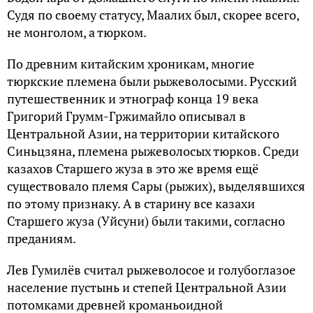
Судя по своему статусу, Маалих был, скорее всего,
не монголом, а тюрком.
По древним китайским хроникам, многие
тюркские племена были рыжеволосыми. Русский
путешественник и этнограф конца 19 века
Григорий Грумм-Гржимайло описывал в
Центральной Азии, на территории китайского
Синьцзяна, племена рыжеволосых тюрков. Среди
казахов Старшего жуза в это же время ещё
существовало племя Сары (рыжих), выделявшихся
по этому признаку. А в старину все казахи
Старшего жуза (Уйсуни) были такими, согласно
преданиям.
Лев Гумилёв считал рыжеволосое и голубоглазое
население пустынь и степей Центральной Азии
потомками древней кроманьоидной