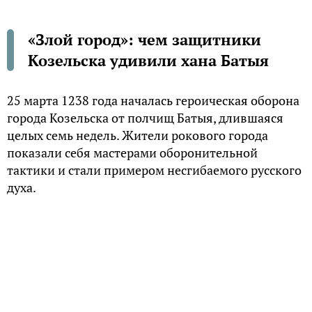
«Злой город»: чем защитники
Козельска удивили хана Батыя
25 марта 1238 года началась героическая оборона
города Козельска от полчищ Батыя, длившаяся
целых семь недель. Жители рокового города
показали себя мастерами оборонительной
тактики и стали примером несгибаемого русского
духа.
Роковой город
Город Козельск занимал важное стратегическое
положение с момента своего основания. Недаром
его называют «городом, смотрящим на Восток».
Это была граница Руси со степью и населяющими