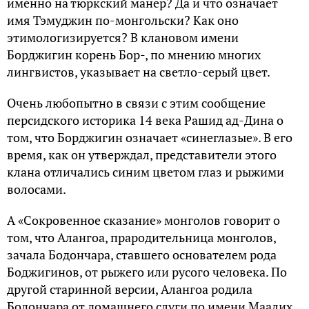
именно на тюркский манер? Да и что означает
имя Тэмуджин по-монгольски? Как оно
этимологизируется? В клановом имени
Борджигин корень Бор-, по мнению многих
лингвистов, указывает на светло-серый цвет.
Очень любопытно в связи с этим сообщение
персидского историка 14 века Рашид ад-Дина о
том, что Борджигин означает «синеглазые». В его
время, как он утверждал, представители этого
клана отличались синим цветом глаз и рыжими
волосами.
А «Сокровенное сказание» монголов говорит о
том, что Алангоа, прародительница монголов,
зачала Бодончара, ставшего основателем рода
Боджигинов, от рыжего или русого человека. По
другой старинной версии, Алангоа родила
Бодончара от домашнего слуги по имени Маалих.