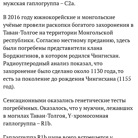
мужская гаплогруппа – C2a.
В 2016 году южнокорейские и монгольские
учёные провели раскопки богатого захоронения в
Таван-Толгое на территории Монгольской
республики. Согласно местному преданию, здесь
были погребены представители клана
Борджигинов, в котором родился Чингисхан.
Радиоуглеродный анализ показал, что
захоронение было сделано около 1130 года, то
есть за поколение до рождения Чингисхана (1155
год).
Сенсационными оказались генетические тесты
погребённых. Оказалось, что у мужчин, лежавших
в могилах Таван-Толгоя, Y-хромосомная
гаплогруппа – R1b.
Гаплогруппа R1b чаще всего встречается у