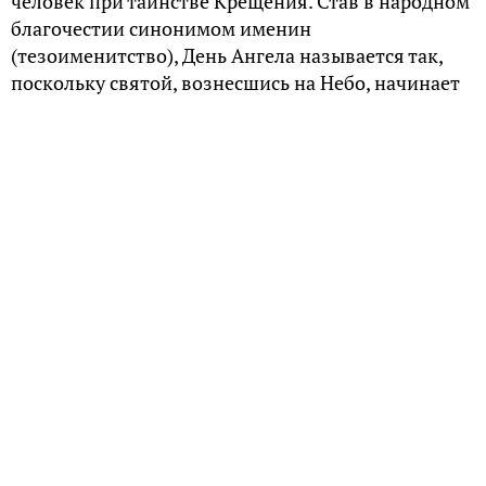
человек при таинстве Крещения. Став в народном
благочестии синонимом именин
(тезоименитство), День Ангела называется так,
поскольку святой, вознесшись на Небо, начинает
жить как Ангел, «ибо в воскресении ни женятся,
ни выходят замуж, но пребывают как Ангелы
Божии на небесах» (Мф.22:30).
Два Ангела
Однако святого покровителя человека не стоит
путать с его Ангелом-Хранителем, который
приставляется к человеку в день его духовного
рождения — Крещения, для охраны от жизненных
бед, попечения, предостережения от грехов и
посмертного сопровождения.