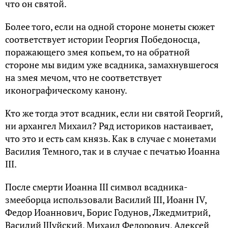
что он святой.
Более того, если на одной стороне монеты сюжет
соответствует истории Георгия Победоносца,
поражающего змея копьем, то на обратной
стороне мы видим уже всадника, замахнувшегося
на змея мечом, что не соответствует
иконографическому канону.
Кто же тогда этот всадник, если ни святой Георгий,
ни архангел Михаил? Ряд историков настаивает,
что это и есть сам князь. Как в случае с монетами
Василия Темного, так и в случае с печатью Иоанна
III.
После смерти Иоанна III символ всадника-
змееборца использовали Василий III, Иоанн IV,
Федор Иоаннович, Борис Годунов, Лжедмитрий,
Василий Шуйский, Михаил Федорович, Алексей