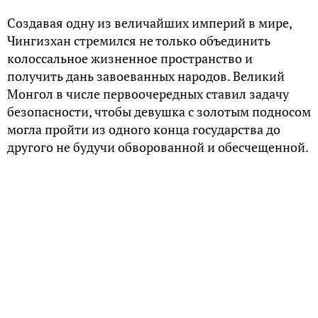
Создавая одну из величайших империй в мире,
Чингизхан стремился не только объединить
колоссальное жизненное пространство и
получить дань завоеванных народов. Великий
Монгол в числе первоочередных ставил задачу
безопасности, чтобы девушка с золотым подносом
могла пройти из одного конца государства до
другого не будучи обворованной и обесчещенной.
Управление империей, простиравшейся от Тихого
океана до Чёрного моря, требовало отлаженной
системы коммуникации, сообщения между
Каракорумом и окраинами. Донесение приказов,
передача дани, объявление о войне и мире — без
этого империя распалась бы не успев возникнуть.