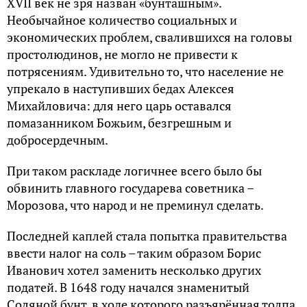
XVII век не зря назван «бунташным».
Необычайное количество социальных и
экономических проблем, свалившихся на головы
простолюдинов, не могло не привести к
потрясениям. Удивительно то, что население не
упрекало в наступивших бедах Алексея
Михайловича: для него царь оставался
помазанником Божьим, безгрешным и
добросердечным.
При таком раскладе логичнее всего было бы
обвинить главного государева советника –
Морозова, что народ и не преминул сделать.
Последней каплей стала попытка правительства
ввести налог на соль – таким образом Борис
Иванович хотел заменить несколько других
податей. В 1648 году начался знаменитый
Соляной бунт, в ходе которого разъярённая толпа