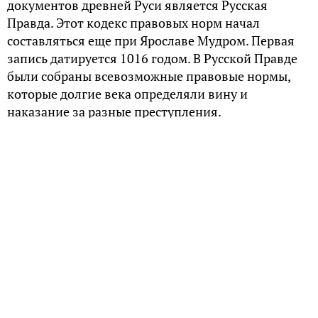
документов древней Руси является Русская
Правда. Этот кодекс правовых норм начал
составляться еще при Ярославе Мудром. Первая
запись датируется 1016 годом. В Русской Правде
были собраны всевозможные правовые нормы,
которые долгие века определяли вину и
наказание за разные преступления.
Особенности древнерусского
законодательства
Одно из главных отличий древнерусского
законодательства от современного заключается в
том, что в первом не было такого понятия, как
ограничение уголовной ответственности ввиду
психической невменяемости или
несовершеннолетия преступника. И подростки, и