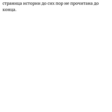
страница истории до сих пор не прочитана до
конца.
Открытие
Русские «открыли» Аляску в XVIII веке. Первыми
европейцами, ступившими на её землю были
члены экспедиции (1729-1735 годов) Шестакова и
Павлуцкого из команды бота «Святой Гавриил»
под началом геодезиста М.С. Гвоздева.
Во время Второй Камчатской экспедиции пытался
найти североамериканское побережье Витус
Беринг. Первым из путешественников,
подтвердившим точность исследований Беринга,
стал Джеймс Кук. Именно он предложил дать имя
Беринга проливу между Чукоткой и Аляской.