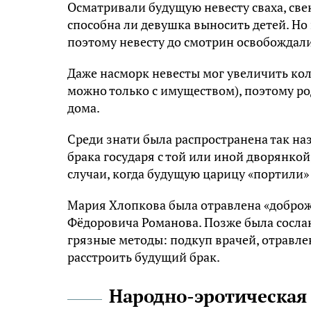
Осматривали будущую невесту сваха, свек
способна ли девушка выносить детей. Но
поэтому невесту до смотрин освобождали 
Даже насморк невесты мог увеличить кол
можно только с имуществом), поэтому р
дома.
Среди знати была распространена так на
брака государя с той или иной дворянкой
случаи, когда будущую царицу «портили» 
Мария Хлопкова была отравлена «доброж
Фёдоровича Романова. Позже была сослан
грязные методы: подкуп врачей, отравлен
расстроить будущий брак.
Народно-эротическая