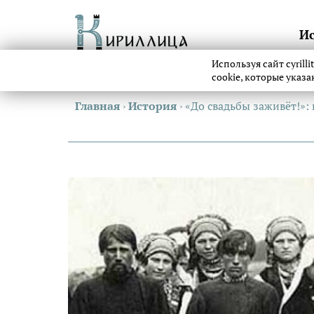
И
Используя сайт cyrill
cookie, которые указ
Главная
›
История
›
«До свадьбы заживёт!»: 