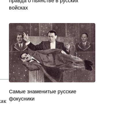
правда о пьянстве в русских
войсках
Самые знаменитые русские
фокусники
как