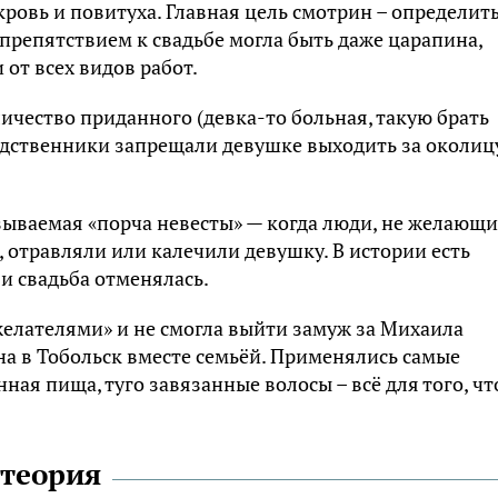
ровь и повитуха. Главная цель смотрин – определить
 препятствием к свадьбе могла быть даже царапина,
от всех видов работ.
ичество приданного (девка-то больная, такую брать
одственники запрещали девушке выходить за околиц
зываемая «порча невесты» — когда люди, не желающи
, отравляли или калечили девушку. В истории есть
и свадьба отменялась.
елателями» и не смогла выйти замуж за Михаила
а в Тобольск вместе семьёй. Применялись самые
ная пища, туго завязанные волосы – всё для того, ч
 теория