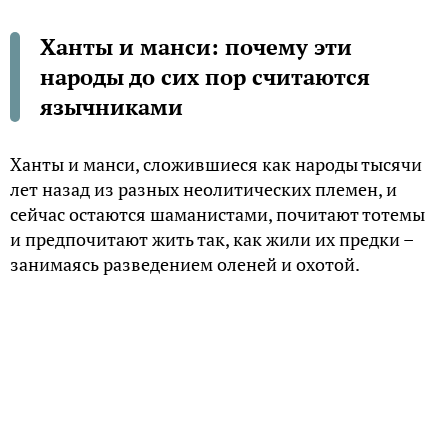
Ханты и манси: почему эти
народы до сих пор считаются
язычниками
Ханты и манси, сложившиеся как народы тысячи
лет назад из разных неолитических племен, и
сейчас остаются шаманистами, почитают тотемы
и предпочитают жить так, как жили их предки –
занимаясь разведением оленей и охотой.
Раньше они были мусульманами
Православная вера пришла на Урал в XVI веке, а
до этого времени среднеазиатские ханы пытались
насадить на Урале ислам.