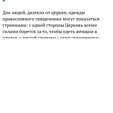
Для людей, далеких от церкви, одежды
православного священника могут показаться
странными: с одной стороны Церковь всеми
силами борется за то, чтобы одеть женщин в
платья, с другой стороны – сами священники-
мужчины облачаются в платья, чтобы служить
Богу.
Потому что раньше мужчины носили
платья – хитоны
Противоречия тут нет, так как облачения
православных священников имеют длинную
историю, которая начинается во времена, когда
мужчины так же, как и женщины, одевались в
длинные рубахи – хитоны. У богатых были хитоны