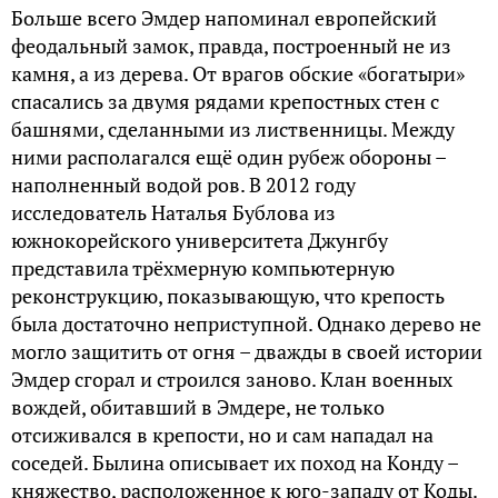
Больше всего Эмдер напоминал европейский
феодальный замок, правда, построенный не из
камня, а из дерева. От врагов обские «богатыри»
спасались за двумя рядами крепостных стен с
башнями, сделанными из лиственницы. Между
ними располагался ещё один рубеж обороны –
наполненный водой ров. В 2012 году
исследователь Наталья Бублова из
южнокорейского университета Джунгбу
представила трёхмерную компьютерную
реконструкцию, показывающую, что крепость
была достаточно неприступной. Однако дерево не
могло защитить от огня – дважды в своей истории
Эмдер сгорал и строился заново. Клан военных
вождей, обитавший в Эмдере, не только
отсиживался в крепости, но и сам нападал на
соседей. Былина описывает их поход на Конду –
княжество, расположенное к юго-западу от Коды.