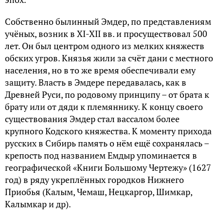
Собственно былинный Эмдер, по представлениям
учёных, возник в XI-XII вв. и просуществовал 500
лет. Он был центром одного из мелких княжеств
обских угров. Князья жили за счёт дани с местного
населения, но в то же время обеспечивали ему
защиту. Власть в Эмдере передавалась, как в
Древней Руси, по родовому принципу – от брата к
брату или от дяди к племяннику. К концу своего
существования Эмдер стал вассалом более
крупного Кодского княжества. К моменту прихода
русских в Сибирь память о нём ещё сохранялась –
крепость под названием Емдыр упоминается в
географической «Книги Большому Чертежу» (1627
год) в ряду укреплённых городков Нижнего
Приобья (Калым, Чемаш, Нецкаргор, Шимкар,
Калымкар и др).