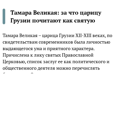
Тамара Великая: за что царицу
Грузии почитают как святую
Тамара Великая – царица Грузии XII-XIII веках, по
свидетельствам современников была личностью
выдающегося ума и приятного характера.
Причислена к лику святых Православной
Церковью, список заслуг еe как политического и
общественного деятеля можно перечислять
бесконечно. Отдельное место в ее правлении
занимает христианизация территорий нынешней
Чечни, Дагестана и Ингушетии.
Языческие верования вайнахов