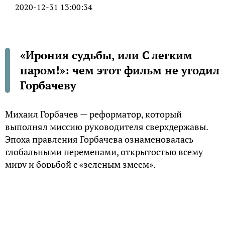
2020-12-31 13:00:34
«Ирония судьбы, или С легким
паром!»: чем этот фильм не угодил
Горбачеву
Михаил Горбачев — реформатор, который
выполнял миссию руководителя сверхдержавы.
Эпоха правления Горбачева ознаменовалась
глобальными переменами, открытостью всему
миру и борьбой с «зеленым змеем».
В связи с антиалкогольной компанией были
запрещены фильмы, в которых находились кадры
со спиртными напитками. Запрещенными к
просмотру стали такие фильмы: «Ирония судьбы»,