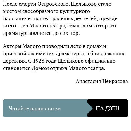
Секретная база Гитлера в Арктике: чем она
удивила советских моряков — Кириллица —
энциклопедия русской жизни
Исчезнувшая дивизия: куда «пропала»
казахская конница в 1942 году — Кириллица
— энциклопедия русской жизни
2014-05-02 12:00:47
Блаженная старица Матрона