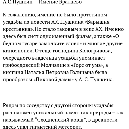
А.С.Пушкин — Имение Братцево
К сожалению, имение не было прототипом
усадьбы из повести А.С.Пушкина «Барышня-
крестьянка». Но стало таковым в веке XX. Именно
здесь был снят одноименный фильм, а также «О
бедном гусаре замолвите слово» и многие другие
киноэпопеи. О теще господина Кологривова,
очередного владельца усадьбы упоминает
грибоедовский Молчалин в «Горе от ума», а
княгиня Наталья Петровна Голицына была
прообразом «Пиковой дамы» у А. С. Пушкина.
Рядом по соседству с другой стороны усадьбы
расположен уникальный памятник природы – так
называемый “Сходненский ковш”, в древности
здесь упал гигантский метеорит.