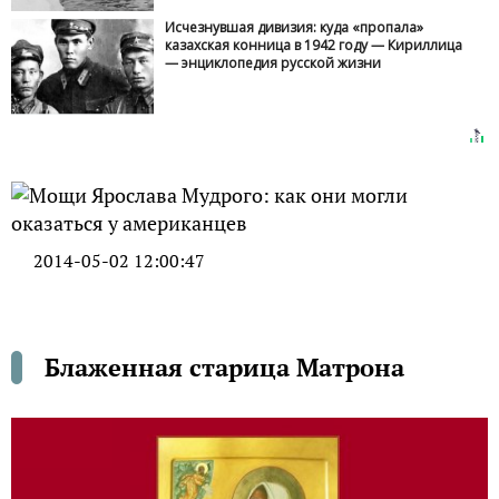
Люди из разных мест приходят, чтобы поклониться
этой подвижнице веры и благочестия и по вере
получают просимое. Несканчаем поток православных
верующих, которые идут к святым мощам святой
блаженной Матроны Московской.
Ежедневно в Московский Свято-Покровский
монастырь, что на Таганке приходят сотни людей.
Каждый со своими скорбями и проблемами. Приходят
к святым мощам малеленькой хрупкой женщине, еще
не так давно жившей среди нас и тоже смиренно
несущей по жизни свои скорби, болезни и невзгоды.
Молитвой и святой водой исцеляла болезни,
духовным предвидением предостерегала от