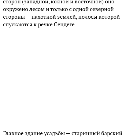
сторон (западной, южной и восточной) оно
окружено лесом и только с одной северной
стороны — пахотной землей, полосы которой
спускаются к речке Сендеге.
Главное здание усадьбы — старинный барский
дом:
«Господский дом… деревянный, окрашен серой
краской, с четырьмя колоннами, двумя
крыльцами,… задний фасад обращен в сад, с
террасой, перед которой разбит цветник».
Островский впервые приехал в Щелыково во
второй половине дня 1 мая 1848 года. Вечером