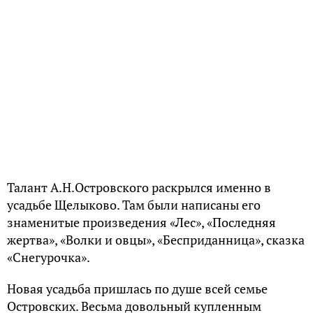
Щелыково оказывало и на драматурга действие благотворное и
целительное. Чистейший ароматный воздух, тишина, девственная
природа успокаивали нервы, оздоровляли тело, рассеивали тревоги и
заботы.
В тяжёлые годы драматург писал Н. Я. Соловьеву:
«Здоровье мое… в незавидном положении. Одна
надежда на Щелыково, только бы как-нибудь
дотянуть до весны.»
Щелыково в большинстве случаев оправдывало надежды. Как ни
тяжела была работа, но жизнь в деревне, прогулки, рыбная ловля
отвлекали от жизненных невзгод, восстанавливали силы. Но работы
не убывало. В Щелыкове редко бывали дни, когда там жила только
семья драматурга. Будучи человеком общительным и влюбленным в