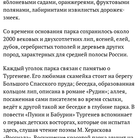
яблоневыми садами, оранжереями, фруктовыми
полянами, лабиринтами извилистых дорожек-
змеек.
Со времени основания парка сохранилось около
2000 вековых и двухсотлетних лип, ясеней, елей,
дубов, серебристых тополей и деревьев других
пород, характерных для средней полосы России.
Каждый уголок парка связан с памятью о
Тургеневе. Его любимая скамейка стоит на берегу
Большого Спасского пруда; беседка, образованная
кольцом лип, описана в романе «Рудин»; аллея,
посаженная сами писателем во время ссылки,
ведёт к другой такой же беседке в глубине парка. В
повести «Пунин и Бабурин» Тургенев вспоминает
о первых детских восторгах, которые он испытал
здесь, слушая чтение поэмы М. Хераскова
«Россиада». Восхищение красотой парка звучит на