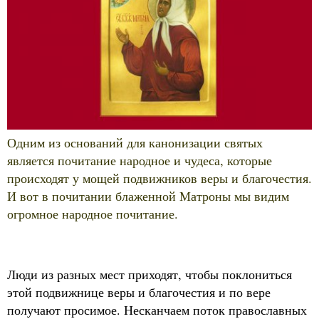
опасностей и бед. К ней шли за помощью в
безнадежных безвыходных ситуациях. Она
утешала:все будет хорошо. Молилась и беда
отступала. Благодаря своему особому данном Богом
дару, матушка Матрона помогла очень многим людям,
ее почитали еще при жизни. А после смерти
причислили к лику святых.
Ежедневно возле раки с мощами святой Матрены
совершается молебен. Затем люди подходят и
приподают к ней, порою всего на несколько секунд,
успевая шепнуть матушке свою печаль. Уходят с
надеждою — матушка поможет. И у скольких эти
надежды сбылись…