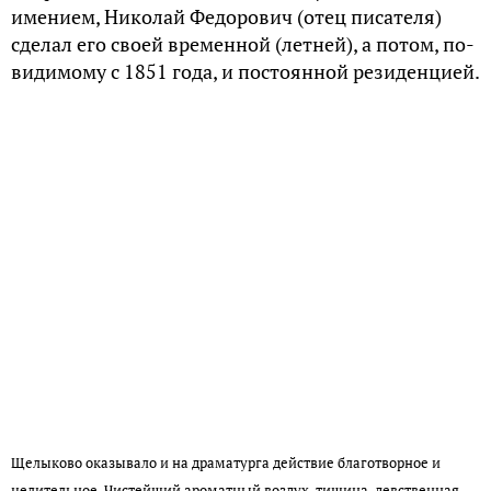
свою усадьбу, Островский настойчиво приглашал друзей в гости, а
они охотно откликались на эти приглашения.
Называя Щелыково «костромской Швейцарией»,
драматург говорил, что «лучшего уголка не
сыщешь нигде, и удивлялся на людей, едущих за
границу искать красот природы, когда их так
много у нас дома».