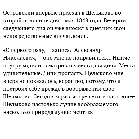
«Снегурочка».
Новая усадьба пришлась по душе всей семье
Островских. Весьма довольный купленным
имением, Николай Федорович (отец писателя)
сделал его своей временной (летней), а потом, по-
видимому с 1851 года, и постоянной резиденцией.