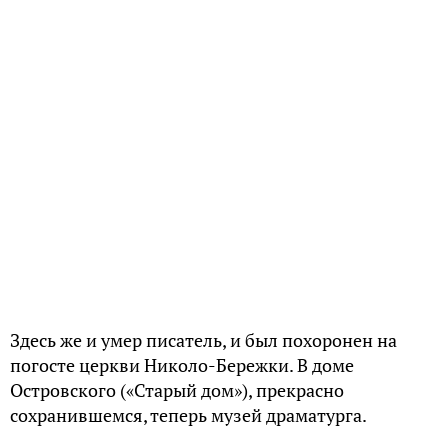
Читайте наши статьи
НА ДЗЕН
«Семнадцать мгновений весны»: что говорят
немцы о фильме про советского шпиона —
Кириллица — энциклопедия русской жизни
Конец Золотой Орды: какие государства
образовались после её распада —
Кириллица — энциклопедия русской жизни
Из-за какой странной болезни у Ленина не
было детей — Кириллица — энциклопедия
русской жизни
Дело Нейланда: за что в СССР расстреляли
несовершеннолетнего — Кириллица —
энциклопедия русской жизни