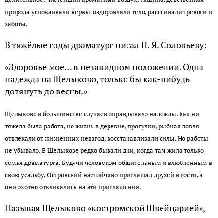
Для брата, совладельца усадьбы М. Н. Островского,
был построен дом, впоследствии получивший
название «гостевой», поскольку Михаил
Николаевич приезжал в Щелыково нечасто, и в
этом доме поселяли гостей. Дом этот в настоящее
время не сохранился.
В дни именин хозяина усадьбы и членов его семьи
парк украшался цветными фонарями. Около дома
ставили световые плошки и зажигали ракеты.
Освещенная усадьба в лесном мраке казалась
сказочной. К этим дням приноравливались
театральные постановки, на которые сходились
жители близлежащих деревень. Спектакли
ставились в сенном сарае на лугу, за прудом или в