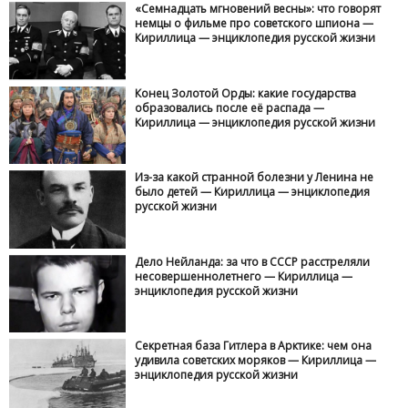
Одним из оснований для канонизации святых
является почитание народное и чудеса, которые
происходят у мощей подвижников веры и благочестия.
И вот в почитании блаженной Матроны мы видим
огромное народное почитание.