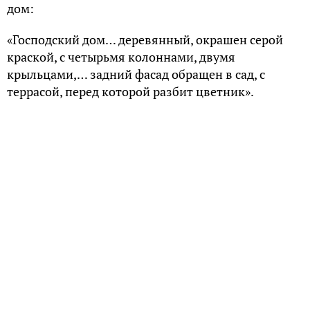
следующего дня он уже вносил в дневник свои
непосредственные впечатления.
«С первого разу, — записал Александр
Николаевич, — оно мне не понравилось… Нынче
поутру ходили осматривать места для дичи. Места
удивительные. Дичи пропасть. Щелыково мне
вчера не показалось, вероятно, потому, что я
построил себе прежде в воображении свое
Щелыково. Сегодня я рассмотрел его, и настоящее
Щелыково настолько лучше воображаемого,
насколько природа лучше мечты».
Талант А.Н.Островского раскрылся именно в
усадьбе Щелыково. Там были написаны его
знаменитые произведения «Лес», «Последняя
жертва», «Волки и овцы», «Бесприданница», сказка