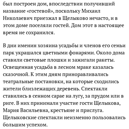
погосте церкви Николо-Бережки. В доме
Островского («Старый дом»), прекрасно
сохранившемся, теперь музей драматурга.
После смерти Островского, Щелыково стало
местом своеобразного культурного
паломничества театральных деятелей, прежде
всего — из Малого театра, символом которого
драматург является до сих пор.
Актеры Малого проводили лето в домах и
пристройках имения драматурга, в близлежащих
деревнях. С 1928 года Щелыково официально
становится Домом отдыха Малого театра.
Анастасия Некрасова