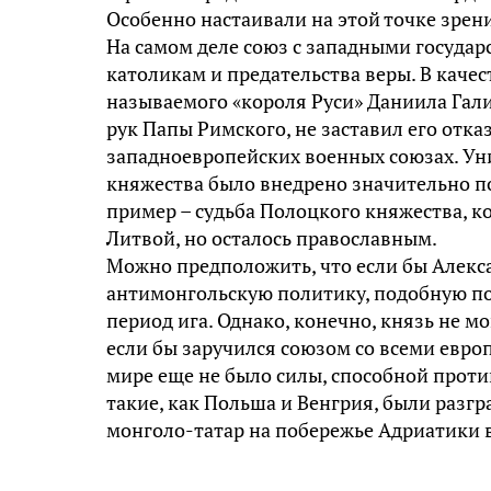
Особенно настаивали на этой точке зрен
На самом деле союз с западными госуда
католикам и предательства веры. В каче
называемого «короля Руси» Даниила Галиц
рук Папы Римского, не заставил его отказ
западноевропейских военных союзах. Ун
княжества было внедрено значительно по
пример – судьба Полоцкого княжества, к
Литвой, но осталось православным.
Можно предположить, что если бы Алекс
антимонгольскую политику, подобную по
период ига. Однако, конечно, князь не мо
если бы заручился союзом со всеми европ
мире еще не было силы, способной проти
такие, как Польша и Венгрия, были разгр
монголо-татар на побережье Адриатики 