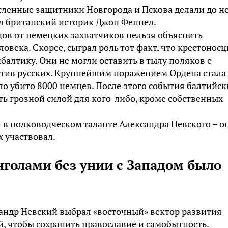
исленные защитники Новгорода и Пскова делали до н
тал британский историк Джон Феннел.
дов от немецких захватчиков нельзя объяснить
века. Скорее, сыграл роль тот факт, что крестонос
балтику. Они не могли оставить в тылу поляков с
тив русских. Крупнейшим поражением Ордена стала
ло убито 8000 немцев. После этого события балтийск
ь грозной силой для кого-либо, кроме собственных
я в полководческом таланте Александра Невского – о
х участвовал.
нголами без унии с Западом было
сандр Невский выбрал «восточный» вектор развития
й, чтобы сохранить православие и самобытность.