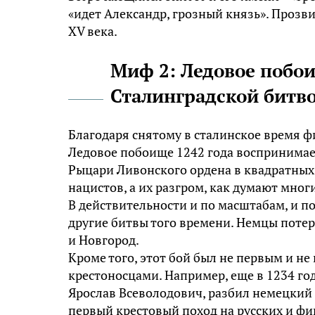
«идет Александр, грозный князь». Прозв
XV века.
Миф 2: Ледовое побо
Сталинградской битв
Благодаря снятому в сталинское время 
Ледовое побоище 1242 года воспринимае
Рыцари Ливонского ордена в квадратны
нацистов, а их разгром, как думают мног
В действительности и по масштабам, и п
другие битвы того времени. Немцы потеря
и Новгород.
Кроме того, этот бой был не первым и н
крестоносцами. Например, еще в 1234 год
Ярослав Всеволодович, разбил немецкий
первый крестовый поход на русских и ф