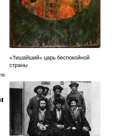
«Тишайший» царь беспокойной
страны
ем
и