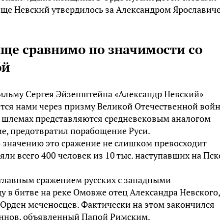
ище Невский утвердилось за Александром Ярославиче
ище сравнимо по значимости со
ой
фильму Сергея Эйзенштейна «Александр Невский»
тся нами через призму Великой Отечественной войн
х шлемах представляются средневековым аналогом
ие, предотвратил порабощение Руси.
о значению это сражение не слишком превосходит
ли всего 400 человек из 10 тыс. наступавших на Пск
е главным сражением русских с западными
у в битве на реке Омовже отец Александра Невского,
 Орден меченосцев. Фактически на этом закончился
иннов, объявленный Папой Римским.