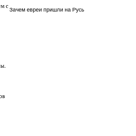
м с
Зачем евреи пришли на Русь
ы.
ов