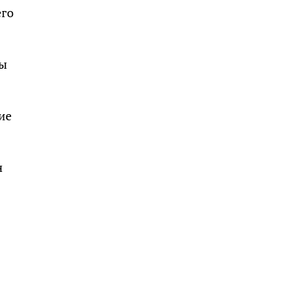
его
цы
ие
н