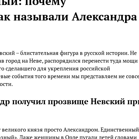
ный: почему
ак называли Александра
ский – блистательная фигура в русской истории. Не
в город на Неве, распорядился перенести туда мощи
ого сделавшего для укрепления российской
евые события того времени мы представляем не совс
ости.
ндр получил прозвище Невский пр
т великого князя просто Александром. Единственный
озный». Даже женщины в Орде пугали детей словами