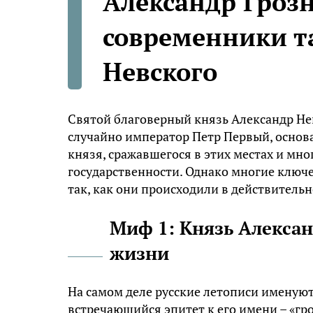
Александр Гроз
современники т
Невского
Святой благоверный князь Александр Нев
случайно император Петр Первый, основа
князя, сражавшегося в этих местах и мн
государственности. Однако многие ключ
так, как они происходили в действительн
Миф 1: Князь Алекса
жизни
На самом деле русские летописи именую
встречающийся эпитет к его имени – «гр