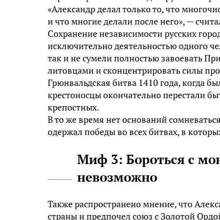
«Александр делал только то, что многоч
и что многие делали после него», — счи
Сохранение независимости русских горо
исключительно деятельностью одного чело
так и не сумели полностью завоевать При
литовцами и сконцентрировать силы про
Грюнвальдская битва 1410 года, когда бы
крестоносцы окончательно перестали быт
крепостных.
В то же время нет оснований сомневатьс
одержал победы во всех битвах, в которы
Миф 3: Бороться с мо
невозможно
Также распространено мнение, что Алек
страны и предпочел союз с Золотой Ордо