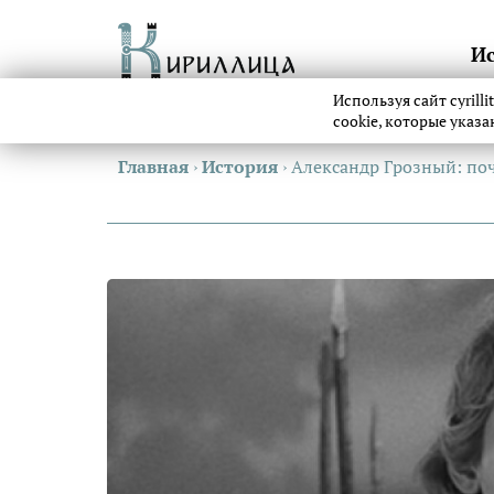
И
Используя сайт cyrill
cookie, которые указ
Главная
›
История
›
Александр Грозный: по