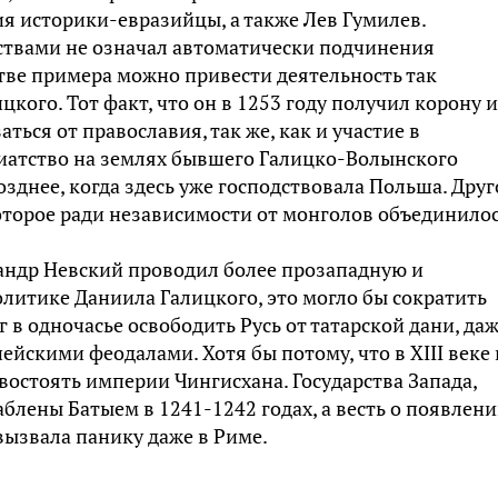
ия историки-евразийцы, а также Лев Гумилев.
рствами не означал автоматически подчинения
стве примера можно привести деятельность так
кого. Тот факт, что он в 1253 году получил корону 
аться от православия, так же, как и участие в
иатство на землях бывшего Галицко-Волынского
зднее, когда здесь уже господствовала Польша. Друг
оторое ради независимости от монголов объединилос
андр Невский проводил более прозападную и
литике Даниила Галицкого, это могло бы сократить
г в одночасье освободить Русь от татарской дани, да
ейскими феодалами. Хотя бы потому, что в XIII веке 
востоять империи Чингисхана. Государства Запада,
аблены Батыем в 1241-1242 годах, а весть о появлен
вызвала панику даже в Риме.