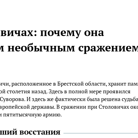
вичах: почему она
ым необычным сражение
чи, расположенное в Брестской области, хранит пам
й столетия назад. Здесь в полной мере проявился
Суворова. И здесь же фактически была решена судьб
европейской державы. В сражении при Столовичах ок
ли пятитысячную армию.
вший восстания