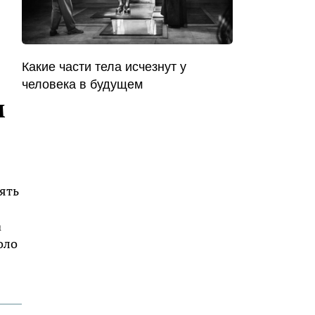
Какие части тела исчезнут у
человека в будущем
м
ять
а
оло