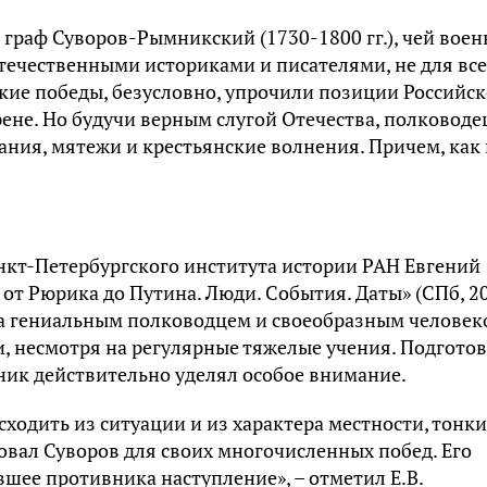
граф Суворов-Рымникский (1730-1800 гг.), чей воен
течественными историками и писателями, не для все
кие победы, безусловно, упрочили позиции Российс
ене. Но будучи верным слугой Отечества, полководе
ния, мятежи и крестьянские волнения. Причем, как 
нкт-Петербургского института истории РАН Евгений
 от Рюрика до Путина. Люди. События. Даты» (СПб, 2
ва гениальным полководцем и своеобразным человек
, несмотря на регулярные тяжелые учения. Подгото
ник действительно уделял особое внимание.
ходить из ситуации и из характера местности, тонк
зовал Суворов для своих многочисленных побед. Его
шее противника наступление», – отметил Е.В.