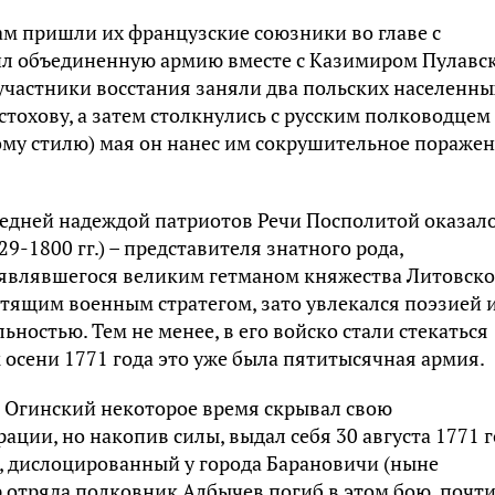
ам пришли их французские союзники во главе с
ил объединенную армию вместе с Казимиром Пулавс
частники восстания заняли два польских населенны
стохову, а затем столкнулись с русским полководцем
ому стилю) мая он нанес им сокрушительное пораже
едней надеждой патриотов Речи Посполитой оказал
-1800 гг.) – представителя знатного рода,
 являвшегося великим гетманом княжества Литовско
естящим военным стратегом, зато увлекался поэзией 
ностью. Тем не менее, в его войско стали стекаться
 осени 1771 года это уже была пятитысячная армия.
 Огинский некоторое время скрывал свою
ции, но накопив силы, выдал себя 30 августа 1771 г
а, дислоцированный у города Барановичи (ныне
р отряда полковник Албычев погиб в этом бою, почт