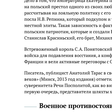
Дело в том, что императрица Екатерина I
на польский престол одного из своих лю
рассчитывая на лояльную политику с его 
посла Н.В. Репнина, который подкупом и
местной элиты. Такая зависимость и фак
польским патриотам, которые и создали 
Станислав Красиньский, его брат, Михаил
Встревоженный король С.А. Понятовский
войска для подавления восстания, а ко
Франции и вели активные переговоры с 
Писатель, публицист Анатолий Тарас в св
веков» (Минск, 2013 год издания) отмети
суверенитета Речи Посполитой, как во вн
первую очередь, представители шляхты х
Военное противостоя