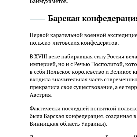
Баймухаметов.
Барская конфедераци
Первой карательной военной экспедицие
польско-литовских конфедератов.
В XVIII веке набиравшая силу Россия ве
империей, но и с Речью Посполитой, ко
в себя Польское королевство и Великое к
входила значительная часть современных
прекратила свое существование, а ее те
Австрия.
Фактически последней попыткой польск
была Барская конфедерация, созданная в
Винницкая область Украины).