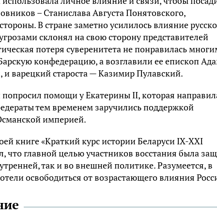
I использовала личное влияние и связи, чтобы посад
бовников – Станислава Августа Понятовского,
стороны. В стране заметно усилилось влияние русск
 угрозами склонял на свою сторону представителей
тическая потеря суверенитета не понравилась многи
Барскую конфедерацию, а возглавили ее епископ Ад
, и варецкий староста — Казимир Пулавский.
 попросил помощи у Екатерины II, которая направил
нфедераты тем временем заручились поддержкой
Османской империей.
оей книге «Краткий курс истории Беларуси IX-XXI
л, что главной целью участников восстания была за
утренней, так и во внешней политике. Разумеется, в
отели освободиться от возрастающего влияния Росс
ние