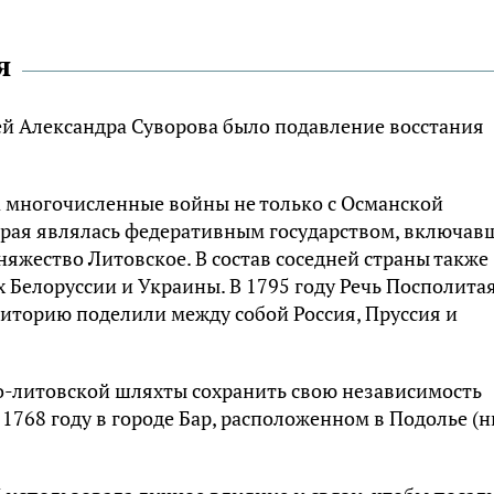
я
й Александра Суворова было подавление восстания
ла многочисленные войны не только с Османской
торая являлась федеративным государством, включа
няжество Литовское. В состав соседней страны также
 Белоруссии и Украины. В 1795 году Речь Посполита
рриторию поделили между собой Россия, Пруссия и
о-литовской шляхты сохранить свою независимость
 1768 году в городе Бар, расположенном в Подолье (