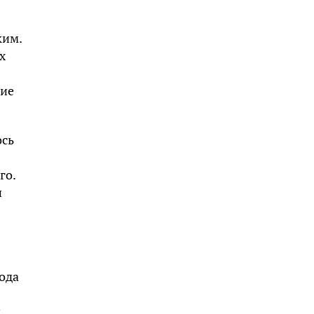
ким.
х
ние
ось
го.
и
ода
и