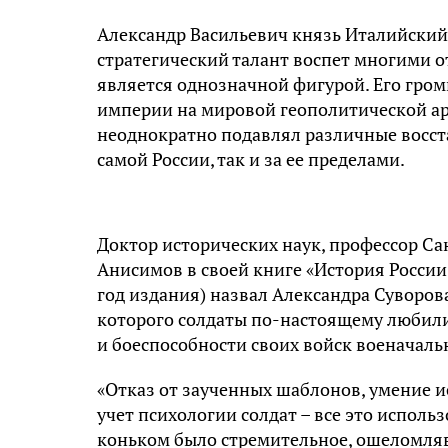
Александр Васильевич князь Италийский 
стратегический талант воспет многими о
является однозначной фигурой. Его гром
империи на мировой геополитической ар
неоднократно подавлял различные восста
самой России, так и за ее пределами.
Доктор исторических наук, профессор Са
Анисимов в своей книге «История России
год издания) назвал Александра Суворо
которого солдаты по-настоящему любили
и боеспособности своих войск военачаль
«Отказ от заученных шаблонов, умение ис
учет психологии солдат – все это исполь
коньком было стремительное, ошеломляв