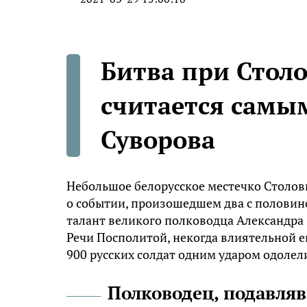
Битва при Столо
считается сам
Суворова
Небольшое белорусское местечко Столови
о событии, произошедшем два с половино
талант великого полководца Александра 
Речи Посполитой, некогда влиятельной 
900 русских солдат одним ударом одоле
Полководец, подавля