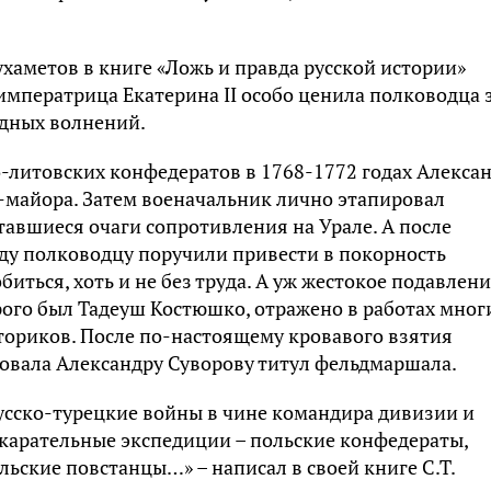
ухаметов в книге «Ложь и правда русской истории»
 императрица Екатерина II особо ценила полководца 
одных волнений.
о-литовских конфедератов в 1768-1772 годах Алекса
л-майора. Затем военачальник лично этапировал
тавшиеся очаги сопротивления на Урале. А после
оду полководцу поручили привести в покорность
обиться, хоть и не без труда. А уж жестокое подавлен
рого был Тадеуш Костюшко, отражено в работах мног
ториков. После по-настоящему кровавого взятия
овала Александру Суворову титул фельдмаршала.
усско-турецкие войны в чине командира дивизии и
, карательные экспедиции – польские конфедераты,
льские повстанцы…» – написал в своей книге С.Т.