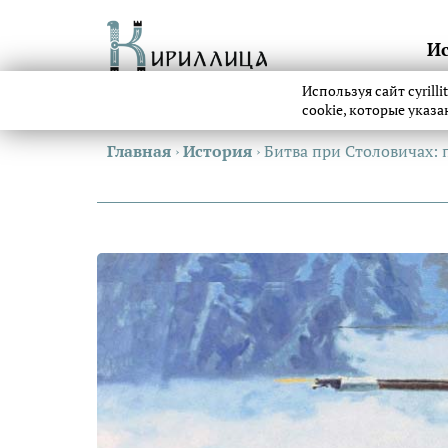
И
Используя сайт cyrill
cookie, которые указ
Главная
›
История
›
Битва при Столовичах: