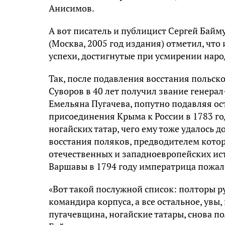
Анисимов.
А вот писатель и публицист Сергей Байм
(Москва, 2005 год издания) отметил, что
успехи, достигнутые при усмирении нар
Так, после подавления восстания польск
Суворов в 40 лет получил звание генера
Емельяна Пугачева, попутно подавляя ос
присоединения Крыма к России в 1783 г
ногайских татар, чего ему тоже удалось д
восстания поляков, предводителем кото
отечественных и западноевропейских ис
Варшавы в 1794 году императрица пожал
«Вот такой послужной список: полторы р
командира корпуса, а все остальное, увы
пугачевщина, ногайские татары, снова по