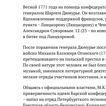
Весной 1771 года на помощь конфедерат
генералом Шарлем Дюмурье. Он возглав
Вдохновленные поддержкой французов, у
пункта – Ланцкорону (Лянцкорону) и Чен
Александром Суворовым. 12 (23 – по нов
в битве под Ланцкороной.
После поражения генерала Дюмурье посл
войско Михаила Казимира Огинского (1729
претендовавшего на польский престол и
По своей натуре этот человек не был бл
музыкой, занимался литературной деятель
мелкие отряды участников восстания, и к
Общаясь с официальными властями, М.К.
приверженность идеям Барской конфедера
– напал на отряд Петербургского легион
Брестская область Белоруссии). Команди