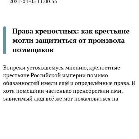
2021-04-05 11:00:53
Права крепостных: как крестьяне
могли защититься от произвола
помещиков
Вопреки устоявшемуся мнению, крепостные
крестьяне Российской империи помимо
обязанностей имели ещё и определённые права. И
хотя помещики частенько пренебрегали ими,
зависимый люд всё же мог пожаловаться на
хозяев в соответствующие инстанции и при
благоприятном стечении обстоятельств
рассчитывать на торжество справедливости.
Нормативные акты