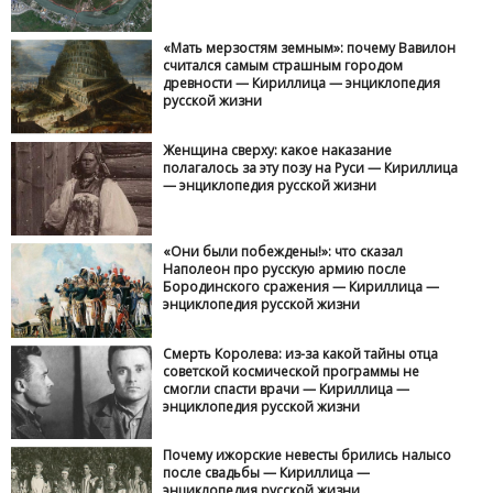
«Мать мерзостям земным»: почему Вавилон
считался самым страшным городом
древности — Кириллица — энциклопедия
русской жизни
Женщина сверху: какое наказание
полагалось за эту позу на Руси — Кириллица
— энциклопедия русской жизни
«Они были побеждены!»: что сказал
Наполеон про русскую армию после
Бородинского сражения — Кириллица —
энциклопедия русской жизни
Смерть Королева: из-за какой тайны отца
советской космической программы не
смогли спасти врачи — Кириллица —
энциклопедия русской жизни
Почему ижорские невесты брились налысо
после свадьбы — Кириллица —
энциклопедия русской жизни