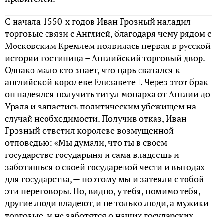
С начала 1550-х годов Иван Грозный наладил
торговые связи с Англией, благодаря чему рядом с
Московским Кремлем появилась первая в русской
истории гостиница – Английский торговый двор.
Однако мало кто знает, что царь сватался к
английской королеве Елизавете I. Через этот брак
он надеялся получить титул монарха от Англии до
Урала и запастись политическим убежищем на
случай необходимости. Получив отказ, Иван
Грозный ответил королеве возмущенной
отповедью: «Мы думали, что ты в своём
государстве государыня и сама владеешь и
заботишься о своей государевой чести и выгодах
для государства, — поэтому мы и затеяли с тобой
эти переговоры. Но, видно, у тебя, помимо тебя,
другие люди владеют, и не только люди, а мужики
торговые, и не заботятся о наших государских