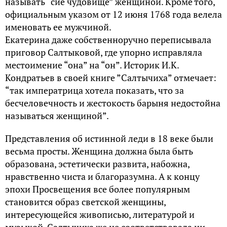
называть “сие чудовище” женщиной. Кроме того,
официальным указом от 12 июня 1768 года велела
именовать ее мужчиной.
Екатерина даже собственноручно переписывала
приговор Салтыковой, где упорно исправляла
местоимение “она” на “он”. Историк И.К.
Кондратьев в своей книге ”Салтычиха” отмечает:
“так императрица хотела показать, что за
бесчеловечность и жестокость барыня недостойна
называться женщиной”.
Представления об истинной леди в 18 веке были
весьма просты. Женщина должна была быть
образована, эстетически развита, набожна,
нравственно чиста и благоразумна. А к концу
эпохи Просвещения все более популярным
становится образ светской женщины,
интересующейся живописью, литературой и