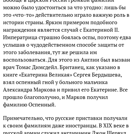
можно было удостоиться за что угодно: лишь бы
это «что-то» действительно играло важную роль в
истории страны. Ярким примером подобного
награждения является случай с Екатериной II.
Императрица страшно боялась оспы, поэтому едва
услышав о чудодейственном способе защиты от
этого заболевания, тут же решила им
воспользоваться. Для этого из Англии был вызван
врач Томас Димсдейл. Британец, как указано в
книге «Екатерина Великая» Сергея Бердышева,
взял оспенный гной у больного мальчика
Александра Маркова и привил его Екатерине. Все
прошло благополучно, и Марков получил
фамилию Оспенный.
Примечательно, что русские приставки получали
к своим фамилиям даже иностранцы. В XIX веке в
русской армии служил англичанин Джон Шервуд.