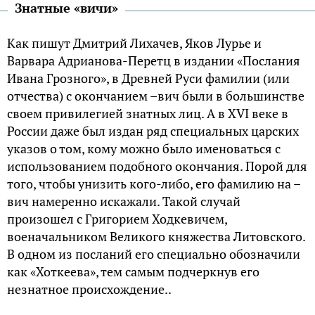
Знатные «вичи»
Как пишут Дмитрий Лихачев, Яков Лурье и
Варвара Адрианова-Перетц в издании «Послания
Ивана Грозного», в Древней Руси фамилии (или
отчества) с окончанием –вич были в большинстве
своем привилегией знатных лиц. А в XVI веке в
России даже был издан ряд специальных царских
указов о том, кому можно было именоваться с
использованием подобного окончания. Порой для
того, чтобы унизить кого-либо, его фамилию на –
вич намеренно искажали. Такой случай
произошел с Григорием Ходкевичем,
военачальником Великого княжества Литовского.
В одном из посланий его специально обозначили
как «Хоткеева», тем самым подчеркнув его
незнатное происхождение..