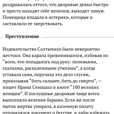
раздражалась оттого, что дворовые девки быстро
и просто находят себе женихов, выходят замуж.
Помещица впадала в истерики, которые и
заставляли ее зверствовать.
Преступления
Издевательства Салтычихи были невероятно
жестоки. Она карала провинившихся, избивая их
“всем, что попадалось под руку: поленьями,
скалками, раскаленными утюгами”, а когда
уставала сама, поручала это дело слугам,
приказывая “бить сильнее, бить до смерти”, —
пишет Ирина Семашко в книге “100 великих
женщин”. И послушные дворовые чаще всего
выполняли веления барыни. Если же после
пыток жертва умирала, в казенную палату
отправлялся документ о бегстве, и дабы избежать