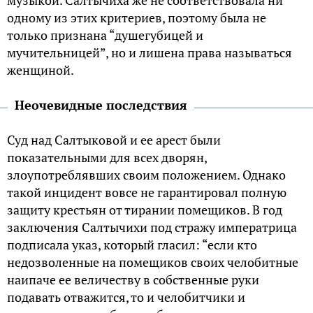
музыкой. Салтычиха же не соответствовала ни
одному из этих критериев, поэтому была не
только признана “душегубицей и
мучительницей”, но и лишена права называться
женщиной.
Неочевидные последствия
Суд над Салтыковой и ее арест были
показательными для всех дворян,
злоупотреблявших своим положением. Однако
такой инцидент вовсе не гарантировал полную
защиту крестьян от тирании помещиков. В год
заключения Салтычихи под стражу императрица
подписала указ, который гласил: “если кто
недозволенные на помещиков своих челобитные
наипаче ее величеству в собственные руки
подавать отважится, то и челобитчики и