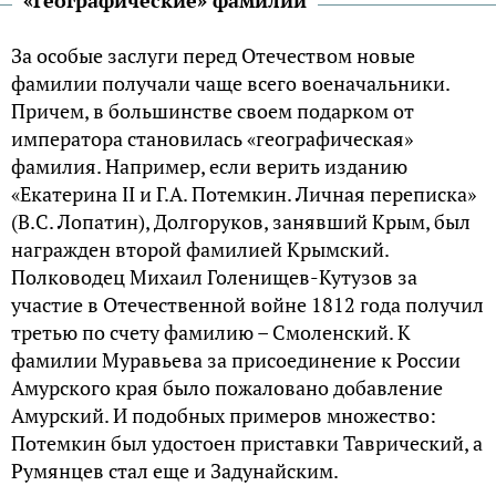
«Географические» фамилии
За особые заслуги перед Отечеством новые
фамилии получали чаще всего военачальники.
Причем, в большинстве своем подарком от
императора становилась «географическая»
фамилия. Например, если верить изданию
«Екатерина II и Г.А. Потемкин. Личная переписка»
(В.С. Лопатин), Долгоруков, занявший Крым, был
награжден второй фамилией Крымский.
Полководец Михаил Голенищев-Кутузов за
участие в Отечественной войне 1812 года получил
третью по счету фамилию – Смоленский. К
фамилии Муравьева за присоединение к России
Амурского края было пожаловано добавление
Амурский. И подобных примеров множество:
Потемкин был удостоен приставки Таврический, а
Румянцев стал еще и Задунайским.