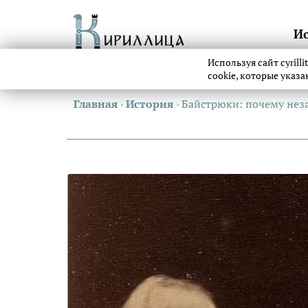
И
Используя сайт cyrill
cookie, которые указ
Главная
›
История
›
Байстрюки: почему нез