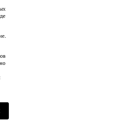
мых
где
ие.
ков
но
и
Н