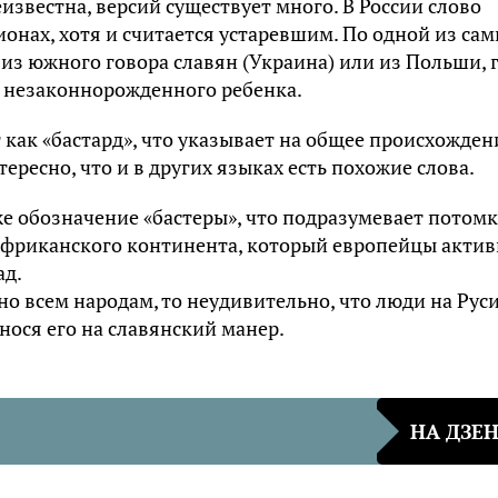
известна, версий существует много. В России слово
онах, хотя и считается устаревшим. По одной из са
из южного говора славян (Украина) или из Польши, 
ет незаконнорожденного ребенка.
 как «бастард», что указывает на общее происхожден
ресно, что и в других языках есть похожие слова.
е обозначение «бастеры», что подразумевает потом
африканского континента, который европейцы актив
ад.
о всем народам, то неудивительно, что люди на Рус
нося его на славянский манер.
НА ДЗЕ