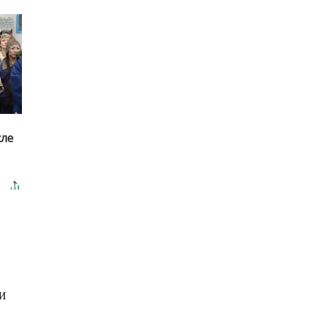
сле
МИ