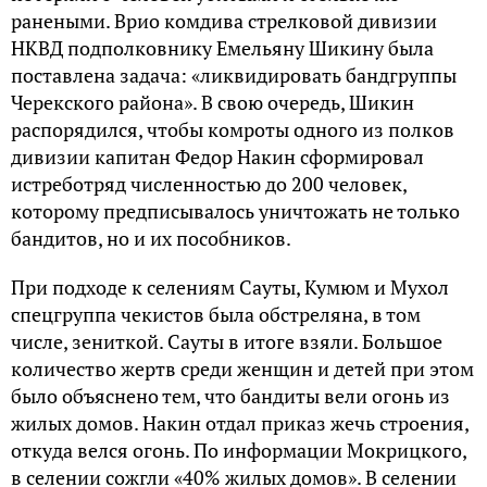
ранеными. Врио комдива стрелковой дивизии
НКВД подполковнику Емельяну Шикину была
поставлена задача: «ликвидировать бандгруппы
Черекского района». В свою очередь, Шикин
распорядился, чтобы комроты одного из полков
дивизии капитан Федор Накин сформировал
истреботряд численностью до 200 человек,
которому предписывалось уничтожать не только
бандитов, но и их пособников.
При подходе к селениям Сауты, Кумюм и Мухол
спецгруппа чекистов была обстреляна, в том
числе, зениткой. Сауты в итоге взяли. Большое
количество жертв среди женщин и детей при этом
было объяснено тем, что бандиты вели огонь из
жилых домов. Накин отдал приказ жечь строения,
откуда велся огонь. По информации Мокрицкого,
в селении сожгли «40% жилых домов». В селении