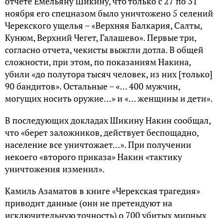
отчете Емельяну Шикину, что только с 27 по 31
ноября его спецназом было уничтожено 5 селений
Черекского ущелья – «Верхняя Балкария, Салты,
Кунюм, Верхний Чегет, Галашево». Первые три,
согласно отчета, чекисты выжгли дотла. В общей
сложности, при этом, по показаниям Накина,
убили «до полутора тысяч человек, из них [только]
90 бандитов». Остальные – «… 400 мужчин,
могущих носить оружие…» и «… женщины и дети».
В последующих докладах Шикину Накин сообщал,
что «берет заложников, действует беспощадно,
население все уничтожает…». При получении
некоего «второго приказа» Накин «тактику
уничтожения изменил».
Камиль Азаматов в книге «Черекская трагедия»
приводит данные (они не претендуют на
исключительную точность) о 700 убитых мирных