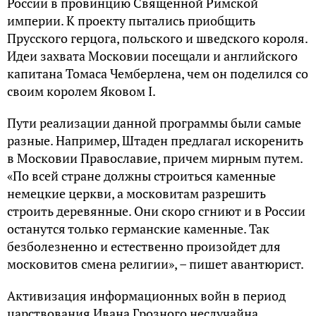
России в провинцию Священной Римской
империи. К проекту пытались приобщить
Прусского герцога, польского и шведского короля.
Идеи захвата Московии посещали и английского
капитана Томаса Чемберлена, чем он поделился со
своим королем Яковом I.
Пути реализации данной программы были самые
разные. Например, Штаден предлагал искоренить
в Московии Православие, причем мирным путем.
«По всей стране должны строиться каменные
немецкие церкви, а московитам разрешить
строить деревянные. Они скоро сгниют и в России
останутся только германские каменные. Так
безболезненно и естественно произойдет для
московитов смена религии», – пишет авантюрист.
Активизация информационных войн в период
царствования Ивана Грозного неслучайна.