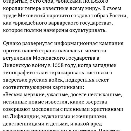
открытые, с его слов, «войсками польского
короляи теперь известные всему миру». В своем
труде Меховский нарочито создавал образ России,
как «враждебного варварского государства»,
которое поляки намерены окультуривать.
Однако развернутая информационная кампания
против нашей страны началась с момента
вступления Московского государства в
Ливонскую войну в 1558 году, когда западные
типографии стали тиражировать листовки о
зверствах русских войск, подкрепляя текст
соответствующими картинками:
«Весьма мерзкие, ужасные, доселе неслыханные,
истинные новые известия, какие зверства
совершают московиты с пленными христианами
из Лифляндии, мужчинами и женщинами,
девственницами и детьми, и какой вред
ежедневно причиняют им в их стране. Попутно