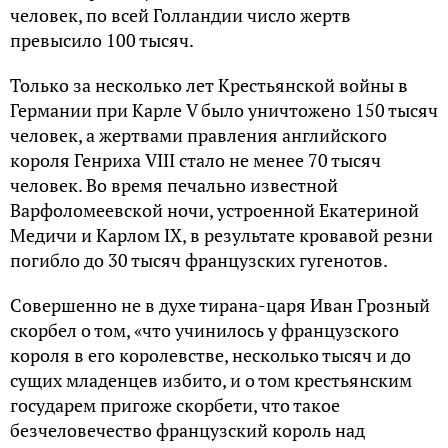
человек, по всей Голландии число жертв
превысило 100 тысяч.
Только за несколько лет Крестьянской войны в
Германии при Карле V было уничтожено 150 тысяч
человек, а жертвами правления английского
короля Генриха VIII стало не менее 70 тысяч
человек. Во время печально известной
Варфоломеевской ночи, устроенной Екатериной
Медичи и Карлом IX, в результате кровавой резни
погибло до 30 тысяч французских гугенотов.
Совершенно не в духе тирана-царя Иван Грозный
скорбел о том, «что учинилось у французского
короля в его королевстве, несколько тысяч и до
сущих младенцев избито, и о том крестьянским
государем пригоже скорбети, что такое
безчеловечество французский король над