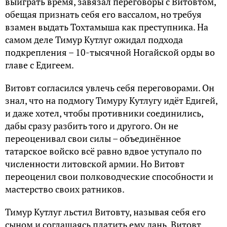
выиграть время, завязал переговоры с Витовтом,
обещая признать себя его вассалом, но требуя
взамен выдать Тохтамыша как преступника. На
самом деле Тимур Кутлуг ожидал подхода
подкрепления – 10-тысячной Ногайской орды во
главе с Едигеем.
Витовт согласился увлечь себя переговорами. Он
знал, что на подмогу Тимуру Кутлугу идёт Едигей,
и даже хотел, чтобы противники соединились,
дабы сразу разбить того и другого. Он не
переоценивал свои силы – объединённое
татарское войско всё равно вдвое уступало по
численности литовской армии. Но Витовт
переоценил свои полководческие способности и
мастерство своих ратников.
Тимур Кутлуг льстил Витовту, называя себя его
сыном и соглашаясь платить ему дань. Витовт