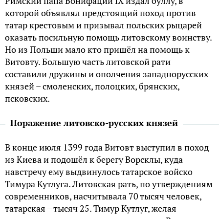
Римский папа Бонифаций IX издал буллу, в
которой объявлял предстоящий поход против
татар крестовым и призывал польских рыцарей
оказать посильную помощь литовскому воинству.
Но из Польши мало кто пришёл на помощь к
Витовту. Большую часть литовской рати
составили дружины и ополчения западнорусских
князей – смоленских, полоцких, брянских,
псковских.
Поражение литовско-русских князей
В конце июля 1399 года Витовт выступил в поход
из Киева и подошёл к берегу Ворсклы, куда
навстречу ему выдвинулось татарское войско
Тимура Кутлуга. Литовская рать, по утверждениям
современников, насчитывала 70 тысяч человек,
татарская – тысяч 25. Тимур Кутлуг, желая