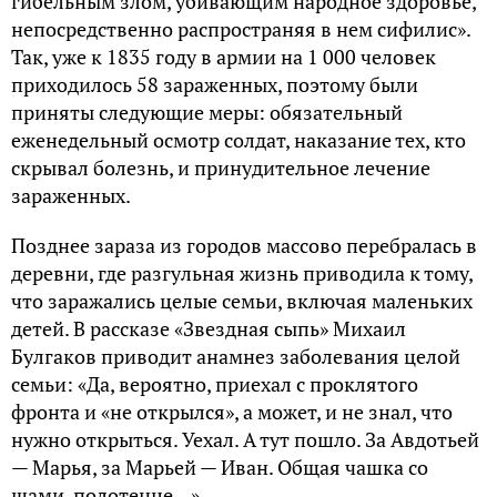
гибельным злом, убивающим народное здоровье,
непосредственно распространяя в нем сифилис».
Так, уже к 1835 году в армии на 1 000 человек
приходилось 58 зараженных, поэтому были
приняты следующие меры: обязательный
еженедельный осмотр солдат, наказание тех, кто
скрывал болезнь, и принудительное лечение
зараженных.
Позднее зараза из городов массово перебралась в
деревни, где разгульная жизнь приводила к тому,
что заражались целые семьи, включая маленьких
детей. В рассказе «Звездная сыпь» Михаил
Булгаков приводит анамнез заболевания целой
семьи: «Да, вероятно, приехал с проклятого
фронта и «не открылся», а может, и не знал, что
нужно открыться. Уехал. А тут пошло. За Авдотьей
— Марья, за Марьей — Иван. Общая чашка со
щами, полотенце…»