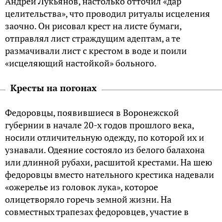
Андрей Лукьянов, настолько отточил «дар
целительства», что проводил ритуалы исцеления
заочно. Он рисовал крест на листе бумаги,
отправлял лист страждущим адептам, а те
размачивали лист с крестом в воде и поили
«исцеляющий настойкой» больного.
Кресты на погонах
Федоровцы, появившиеся в Воронежской
губернии в начале 20-х годов прошлого века,
носили отличительную одежду, по которой их и
узнавали. Одеяние состояло из белого балахона
или длинной рубахи, расшитой крестами. На шею
федоровцы вместо нательного крестика надевали
«ожерелье из головок лука», которое
олицетворяло горечь земной жизни. На
совместных трапезах федоровцев, участие в