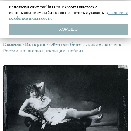
Используя сайт cyrillitsa.ru, Вы соглашаетесь с
использованием файлов
cookie, которые указаны в
Политике
конфиденциальности
ХОРОШО
Главная
›
История
›
«Жёлтый билет»: какие льготы в
России полагались «жрицам любви»