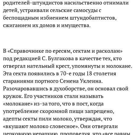
родителей-штундистов насильственно отнимали
детей, устраивали сельские самосуды с
беспощадным избиением штундобаптистов,
сжиганием их домов и имущества.
В «Справочнике по ересям, сектам и расколам»
под редакцией С. Булгакова в качестве тех, кто
отвергал нательный крест, упомянуты и молокане.
Эта секта появились в 70-е годы 18 столетия
стараниями портного Семена Уклеина.
Разочаровавшись в духоборстве, он основал свой
кружок. Его участников стали называть
«молокане» из-за того, что в пост, когда
употребление скоромной пищи запрещено,
адепты секты пили молоко, утверждая, что
«вкушают молоко словесное». Они отвергали
церковную иерархию, проповедуя, что «все равны