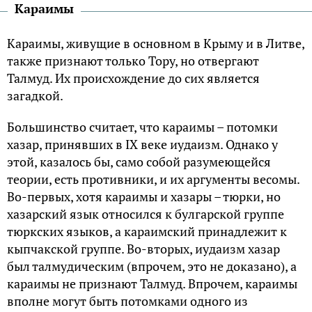
Караимы
Караимы, живущие в основном в Крыму и в Литве,
также признают только Тору, но отвергают
Талмуд. Их происхождение до сих является
загадкой.
Большинство считает, что караимы – потомки
хазар, принявших в IX веке иудаизм. Однако у
этой, казалось бы, само собой разумеющейся
теории, есть противники, и их аргументы весомы.
Во-первых, хотя караимы и хазары – тюрки, но
хазарский язык относился к булгарской группе
тюркских языков, а караимский принадлежит к
кыпчакской группе. Во-вторых, иудаизм хазар
был талмудическим (впрочем, это не доказано), а
караимы не признают Талмуд. Впрочем, караимы
вполне могут быть потомками одного из