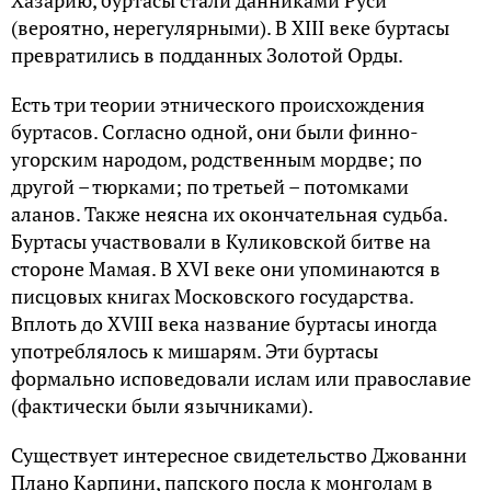
Хазарию, буртасы стали данниками Руси
(вероятно, нерегулярными). В XIII веке буртасы
превратились в подданных Золотой Орды.
Есть три теории этнического происхождения
буртасов. Согласно одной, они были финно-
угорским народом, родственным мордве; по
другой – тюрками; по третьей – потомками
аланов. Также неясна их окончательная судьба.
Буртасы участвовали в Куликовской битве на
стороне Мамая. В XVI веке они упоминаются в
писцовых книгах Московского государства.
Вплоть до XVIII века название буртасы иногда
употреблялось к мишарям. Эти буртасы
формально исповедовали ислам или православие
(фактически были язычниками).
Существует интересное свидетельство Джованни
Плано Карпини, папского посла к монголам в