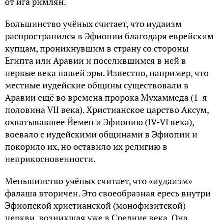
от ига римлян.
Большинство учёных считает, что иудаизм
распространился в Эфиопии благодаря еврейским
купцам, проникнувшим в страну со стороны
Египта или Аравии и поселившимся в ней в
первые века нашей эры. Известно, например, что
местные иудейские общины существовали в
Аравии ещё во времена пророка Мухаммеда (1-я
половина VII века). Христианское царство Аксум,
охватывавшее Йемен и Эфиопию (IV-VI века),
воевало с иудейскими общинами в Эфиопии и
покорило их, но оставило их религию в
неприкосновенности.
Меньшинство учёных считает, что «иудаизм»
фалаша вторичен. Это своеобразная ересь внутри
Эфиопской христианской (монофизитской)
церкви, возникшая уже в Средние века. Она