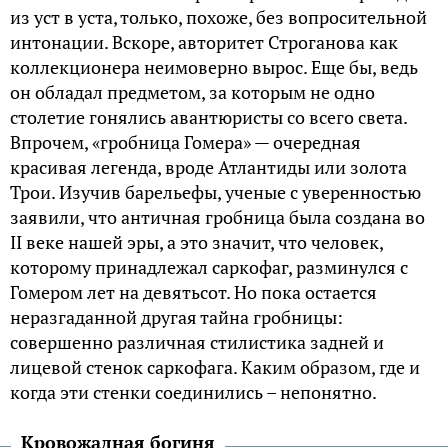
из уст в уста, только, похоже, без вопросительной
интонации. Вскоре, авторитет Строганова как
коллекционера неимоверно вырос. Еще бы, ведь
он обладал предметом, за которым не одно
столетие гонялись авантюристы со всего света.
Впрочем, «гробница Гомера» — очередная
красивая легенда, вроде Атлантиды или золота
Трои. Изучив барельефы, ученые с уверенностью
заявили, что античная гробница была создана во
II веке нашей эры, а это значит, что человек,
которому принадлежал саркофаг, разминулся с
Гомером лет на девятьсот. Но пока остается
неразгаданной другая тайна гробницы:
совершенно различная стилистика задней и
лицевой стенок саркофага. Каким образом, где и
когда эти стенки соединились – непонятно.
Кровожадная богиня