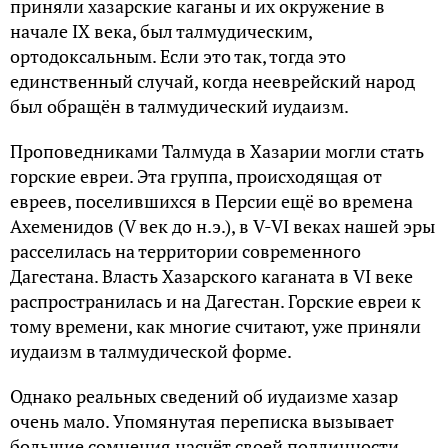
приняли хазарские каганы и их окружение в
начале IX века, был талмудическим,
ортодоксальным. Если это так, тогда это
единственный случай, когда нееврейский народ
был обращён в талмудический иудаизм.
Проповедниками Талмуда в Хазарии могли стать
горские евреи. Эта группа, происходящая от
евреев, поселившихся в Персии ещё во времена
Ахеменидов (V век до н.э.), в V-VI веках нашей эры
расселилась на территории современного
Дагестана. Власть Хазарского каганата в VI веке
распространилась и на Дагестан. Горские евреи к
тому времени, как многие считают, уже приняли
иудаизм в талмудической форме.
Однако реальных сведений об иудаизме хазар
очень мало. Упомянутая переписка вызывает
большие сомнения насчёт своей подлинности.