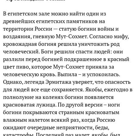
В египетском зале можно найти один из
древнейших египетских памятников на
территории России — статую богини войны и
воздаяния, гневную Мут-Сохмет. Согласно мифу,
кровожадная богиня решила уничтожить род
человеческий. Боги решили спасти людей: они
разлили перед богиней подкрашенное в красный
цвет пиво, которое Мут-Сохмет приняла за
человеческую кровь. Выпила – и успокоилась.
Однако, легенда Эрмитажа уверяет, что опасность
для людей все еще сохраняется. Якобы, ежегодно в
полнолуние на коленях богини появляется
красноватая лужица. По другой версии – ноги
богини покрываются странным красноватым
влажным налетом всякий раз, когда Россию
ожидают очередные неприятности, беды,
катастрофы. Последний раз налет, якобы, был