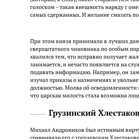
голоском – такая внешность наряду с о
самых сдержанных. И желание смазать по
При этом князя принимали в лучших дом
сверхштатного чиновника по особым пору
хвалился тем, что исправно получает жал
занимается, и нечасто появляется на слу
подавать информацию. Например, он зама
изучал приказы о назначениях и увольнен
должностью. Молва об осведомленности к
что царская милость стала возможна ли
Грузинский Хлестако
Михаил Андроников был истинным вирту
сравнивали его с гоголевским Хлестаковы