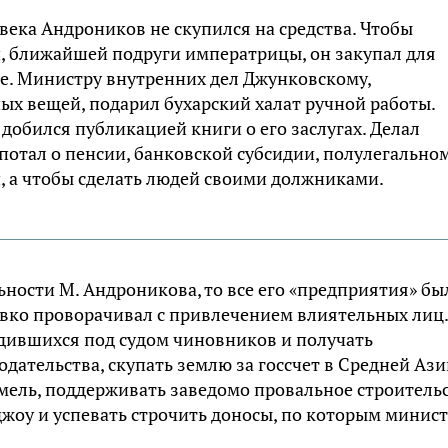
ека Андроников не скупился на средства. Чтобы
 ближайшей подруги императрицы, он закупал для
ие. Министру внутренних дел Джунковскому,
ых вещей, подарил бухарский халат ручной работы.
обился публикацией книги о его заслугах. Делал
отал о пенсии, банковской субсидии, полулегально
, а чтобы сделать людей своими должниками.
ьности М. Андроникова, то все его «предприятия» бы
вко проворачивал с привлечением влиятельных лиц.
дившихся под судом чиновников и получать
дательства, скупать землю за госсчет в Средней Ази
мель, поддерживать заведомо провальное строитель
жоу и успевать строчить доносы, по которым минис