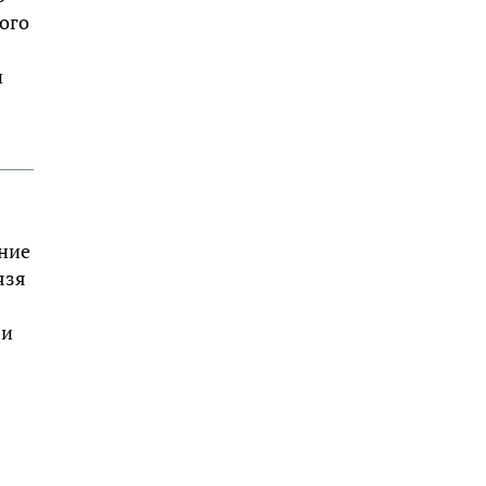
ого
и
ние
язя
ли