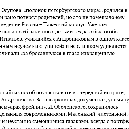
супова, «подонок петербургского мира», родился в
 рано потерял родителей, но это не помешало ему
аведение России – Пажеский корпус. Уже там
шаги по сближению с детьми тех, кто был особо
Игнатьев, учившийся с Андрониковым в одном классе
ным неучем» и «тупицей» и не слишком удивляется
лачивали «за бросавшуюся в глаза извращенную
а найти способ поучаствовать в очередной интриге,
 Андроникова. Зато в архивных документах, упомян
мемуарах фрейлин», И. Оболенского, сохранилось
деланных современниками. Маленький, чистенький 
 и неустанно смеющимися глазками, всегда с портф
ами) и постоянно обсуждающий новые сплетни тонен