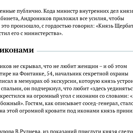
сенные публично. Кода министр внутренних дел княз
абинета, Андроников приложил все усилия, чтобы
а это произошло, с гордостью говорил: «Князь Щерба
стил его с министерства».
 иконами
иков не скрывал, что не любит женщин – и об этом
артире на Фонтанке, 54, начальник секретной охраны
писал в мемуарах об экскурсии, которую князь устро
 спальни, он подчеркнул, что любит «здесь уединятьс
крестился на огромный угол с иконами со словами: 
божный». Гостям, как описывает сосед-генерал, стал
 на этой огромной кровати под иконами князь прин
рора В.Руднева, из показаний прислуги князя следуе