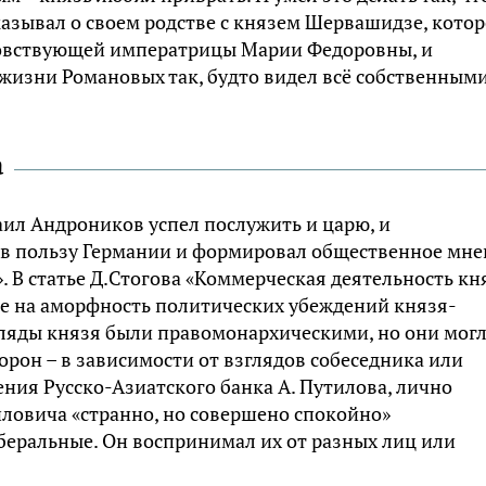
азывал о своем родстве с князем Шервашидзе, котор
овствующей императрицы Марии Федоровны, и
жизни Романовых так, будто видел всё собственным
а
ил Андроников успел послужить и царю, и
 в пользу Германии и формировал общественное мне
». В статье Д.Стогова «Коммерческая деятельность кн
е на аморфность политических убеждений князя-
ляды князя были правомонархическими, но они мог
орон – в зависимости от взглядов собеседника или
ения Русско-Азиатского банка А. Путилова, лично
ловича «странно, но совершено спокойно»
беральные. Он воспринимал их от разных лиц или