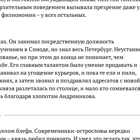
мерзительным поведением вызывала презрение даже у
 физиономии – у всех остальных.
ах. Он занимал посредственную должность
чениям в Синоде, но знал весь Петербург. Неустанн
ованье, но при этом до конца не понимает, чем
жбе. Его главным талантом было умение продавать и
нивал на угощение курьеров, и пока те ели и пили,
иях, а затем звонил и поздравлял адресатов с новой
нязя разлеталась по столице, и мало кто сомневался
шь благодаря хлопотам Андроникова.
в
озом блефа. Современники-острословы нередко
м – князь любил приврать. И умел это делать так, чт