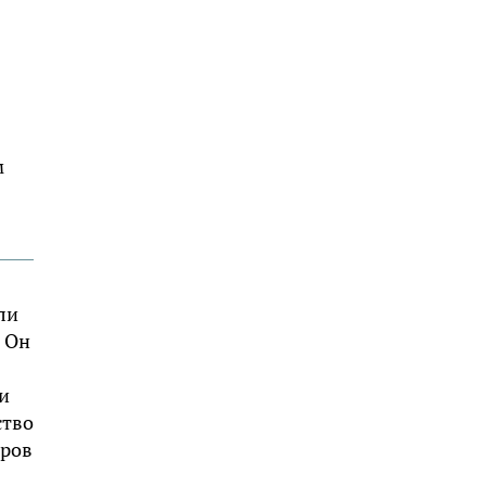
м
ли
 Он
и
ство
тров