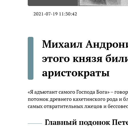
2021-07-19 11:30:42
Михаил Андрони
этого князя бил
аристократы
«Я адъютант самого Господа Бога» – гово
потомок древнего кахетинского рода и б
самых отвратительных лжецов и бессове
Главный подонок Пет