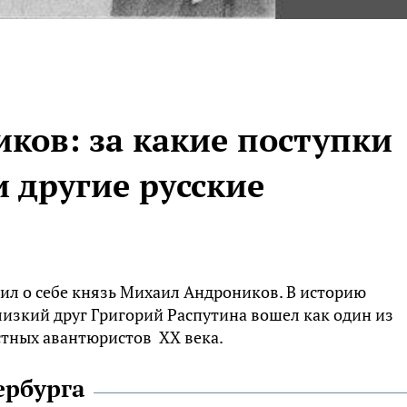
ков: за какие поступки
и другие русские
рил о себе князь Михаил Андроников. В историю
лизкий друг Григорий Распутина вошел как один из
стных авантюристов XX века.
ербурга