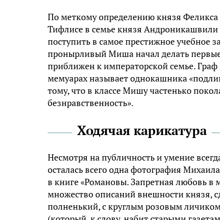
По меткому определению князя Феликса Ю
Тифлисе в семье князя Андроникашвили и
поступить в самое престижное учебное з
пронырливый Миша начал делать первые 
приближен к императорской семье. Граф 
мемуарах называет однокашника «подлин
тому, что в классе Мишу частенько поко
безнравственность».
Ходячая карикатура
Несмотря на публичность и умение всегд
осталась всего одна фотография Михаила
в книге «Романовы. Запретная любовь в 
множество описаний внешности князя, с
полненький, с круглым розовым личиком
(который, к слову, набит старыми газет