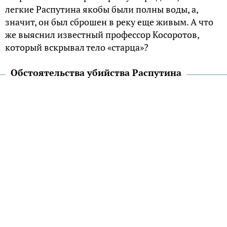
легкие Распутина якобы были полны воды, а,
значит, он был сброшен в реку еще живым. А что
же выяснил известный профессор Косоротов,
который вскрывал тело «старца»?
Обстоятельства убийства Распутина
Как известно, Григорий Ефимович Распутин был
убит 30 декабря 1916 года в подвале
петербургского дворца Феликса Юсупова на
Мойке, 91. Последний пригласил туда «старца» под
благовидным предлогом, уже обдумав план
преступления вместе со своими сообщниками
Владимиром Пуришкевичем, великими князем
Дмитрием Павловичем и офицером британской
разведки Освальдом Рейнером. По свидетельству
Пуришкевича, Распутина сначала хотели
отравить. Яд, по его словам, насыпали в пирожные