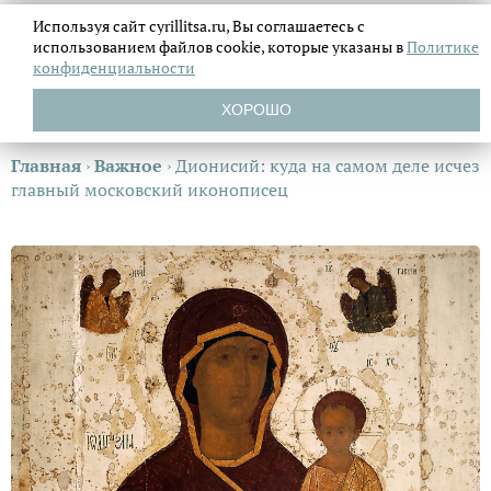
Используя сайт cyrillitsa.ru, Вы соглашаетесь с
использованием файлов
cookie, которые указаны в
Политике
конфиденциальности
ХОРОШО
Главная
›
Важное
›
Дионисий: куда на самом деле исчез
главный московский иконописец