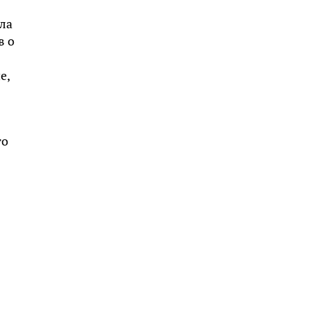
ла
в о
е,
то