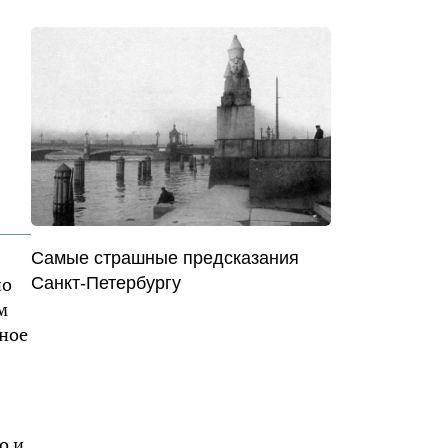
Самые страшные предсказания
но
Санкт-Петербургу
м
тное
о и