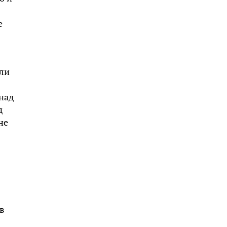
е
али
над
д
не
в