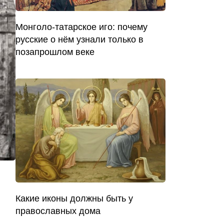
Монголо-татарское иго: почему
русские о нём узнали только в
позапрошлом веке
Какие иконы должны быть у
православных дома