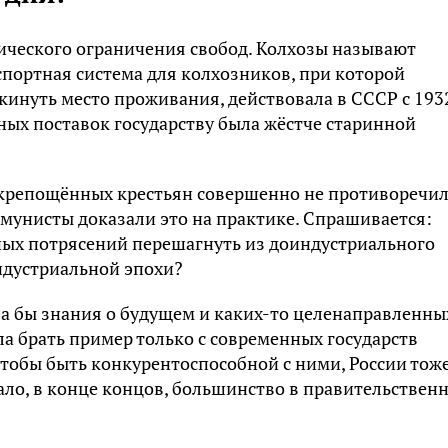
тического ограничения свобод. Колхозы называют
портная система для колхозников, при которой
кинуть место проживания, действовала в СССР с 193
ьных поставок государству была жёстче старинной
акрепощённых крестьян совершенно не противоречи
мунисты доказали это на практике. Спрашивается:
ных потрясений перешагнуть из доиндустриального
ндустриальной эпохи?
ла бы знания о будущем и каких-то целенаправленны
ла брать пример только с современных государств
 Чтобы быть конкурентоспособной с ними, России тож
мало, в конце концов, большинство в правительствен