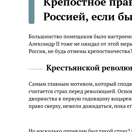
Крепостное прав
Россией, если б
Большинство помещиков было настроено
Александр II тоже не ожидал от этой мер
Россия, не будь отмены крепостничества
Крестьянской револю
Самым главным мотивом, который сподв
считается страх перед революцией. Осно
дворянства в первую годовщину воцарени
право сверху, нежели дожидаться, пока е
Но насколько оправдан был такой страх? 