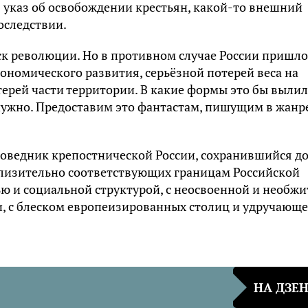
я указ об освобождении крестьян, какой-то внешний
оследствии.
ск революции. Но в противном случае России пришло
ономического развития, серьёзной потерей веса на
терей части территории. В какие формы это бы выли
 нужно. Предоставим это фантастам, пишущим в жанр
поведник крепостнической России, сохранившийся д
близительно соответствующих границам Российской
ю и социальной структурой, с неосвоенной и необж
, с блеском европеизированных столиц и удручающ
НА ДЗЕ