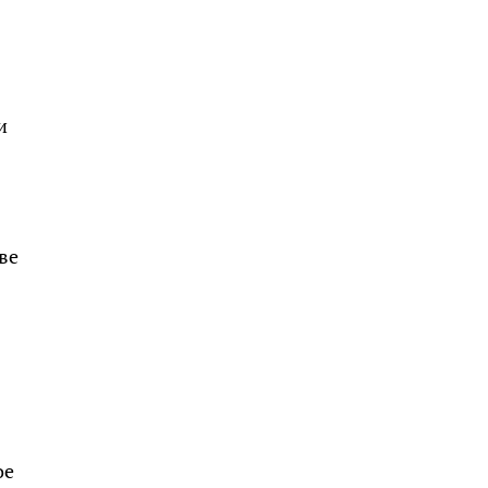
и
ве
ое