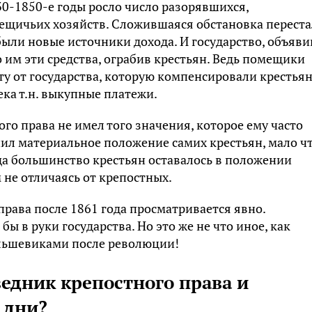
30-1850-е годы росло число разорявшихся,
мещичьих хозяйств. Сложившаяся обстановка переста
ыли новые источники дохода. И государство, объяви
 им эти средства, ограбив крестьян. Ведь помещики
ту от государства, которую компенсировали крестьян
ека т.н. выкупные платежи.
го права не имел того значения, которое ему часто
ил материальное положение самих крестьян, мало ч
ода большинство крестьян оставалось в положении
не отличаясь от крепостных.
права после 1861 года просматривается явно.
 в руки государства. Но это же не что иное, как
ольшевиками после революции!
едник крепостного права и
 дни?