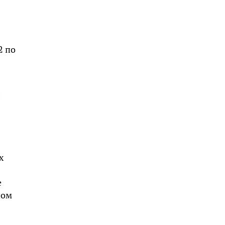
2 по
л
х
е
ном