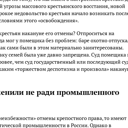
й угрозы массового крестьянского восстания, новой
рокое недовольство крестьян начало возникать посл
условиями этого «освобождения».
крестьян накануне его отмены? Отпроситься на
да мог у помещика без проблем: баре охотно отпуск
 как сами были в этом материально заинтересованы.
вку семей была уже давно запрещена. Суд помещика 
уровее, чем суд государственный или последующий су
икаким «торжеством деспотизма и произвола» накану
менили не ради промышленного
неизбежности» отмены крепостного права, то имеют 
тической промышленности в России. Однако в