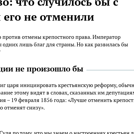
о: что случилось бы с
ы его не отменили
 против отмены крепостного права. Император
ы одних лишь благ для страны. Но как развилась бы
?
ции не произошло бы
иг царя инициировать крестьянскую реформу, обыч
вание этому видят в словах, сказанных им депутация
я – 19 февраля 1856 года: «Лучше отменить крепос
го отменят снизу».
Судя по тому, что мы знаем о настроениях крестьян д