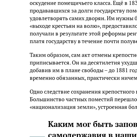
оскудение помещичьего класса. Ещё в 18
продававшихся за долги государству по
удовлетворять самих дворян. Им нужны б
«выходе крестьян на волю», предоставило
получали в результате этой реформы рен
платя государству в течение почти полув
Таким образом, сам акт отмены крепостно
приписывается. Он на десятилетия ухудш
добавив им в плане свободы – до 1881 г
временно обязанных, практически ничем 
Одно следствие сохранения крепостного 
Большинство частных поместий перешло бы
«национализация земли», устроенная б
Каким мог быть запов
самодержавия в наши