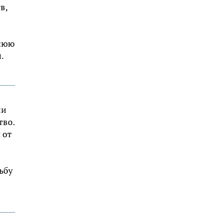
в,
шнюю
.
ли
тво.
 от
ьбу