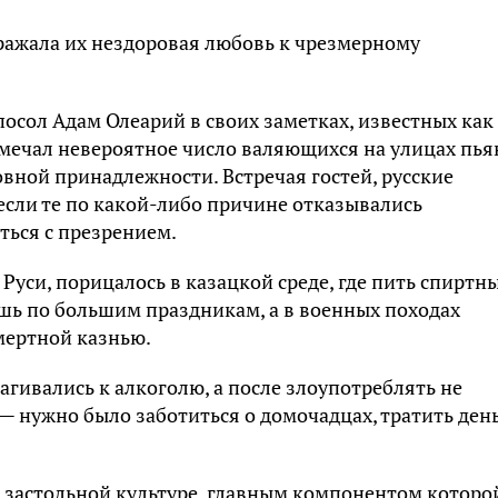
ражала их нездоровая любовь к чрезмерному
осол Адам Олеарий в своих заметках, известных как
мечал невероятное число валяющихся на улицах пь
овной принадлежности. Встречая гостей, русские
если те по какой-либо причине отказывались
ться с презрением.
Руси, порицалось в казацкой среде, где пить спиртн
шь по большим праздникам, а в военных походах
мертной казнью.
агивались к алкоголю, а после злоупотреблять не
— нужно было заботиться о домочадцах, тратить ден
к застольной культуре, главным компонентом которо