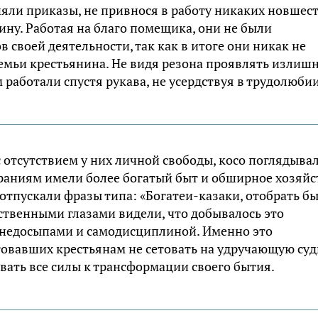
яли приказы, не привнося в работу никаких новшест
ну. Работая на благо помещика, они не были
своей деятельности, так как в итоге они никак не
семьи крестьянина. Не видя резона проявлять изли
работали спустя рукава, не усердствуя в трудолюбии
с отсутствием у них личной свободы, косо поглядыва
араниям имели более богатый быт и обширное хозяйс
отпускали фразы типа: «Богатеи-казаки, отобрать бы
бственными глазами видели, что добывалось это
 недосыпами и самодисциплиной. Именно это
товавших крестьянам не сетовать на удручающую суд
вать все силы к трансформации своего бытия.