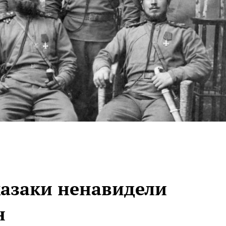
казаки ненавидели
н