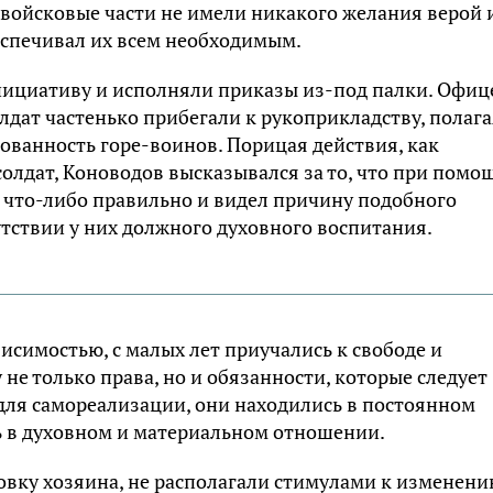
 войсковые части не имели никакого желания верой 
беспечивал их всем необходимым.
нициативу и исполняли приказы из-под палки. Офи
ат частенько прибегали к рукоприкладству, полага
ованность горе-воинов. Порицая действия, как
солдат, Коноводов высказывался за то, что при помо
ь что-либо правильно и видел причину подобного
тствии у них должного духовного воспитания.
исимостью, с малых лет приучались к свободе и
 не только права, но и обязанности, которые следует
для самореализации, они находились в постоянном
ь в духовном и материальном отношении.
овку хозяина, не располагали стимулами к изменен