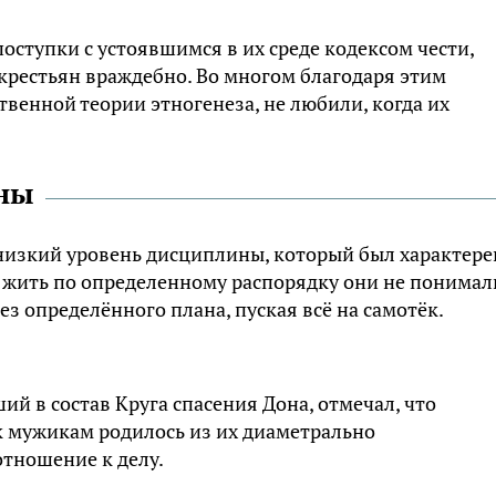
оступки с устоявшимся в их среде кодексом чести,
крестьян враждебно. Во многом благодаря этим
венной теории этногенеза, не любили, когда их
ины
низкий уровень дисциплины, который был характере
 жить по определенному распорядку они не понимал
з определённого плана, пуская всё на самотёк.
й в состав Круга спасения Дона, отмечал, что
 мужикам родилось из их диаметрально
отношение к делу.