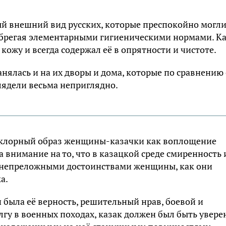
 внешний вид русских, которые преспокойно могл
небрегая элементарными гигиеническими нормами. К
ожу и всегда содержал её в опрятности и чистоте.
нялась и на их дворы и дома, которые по сравнению 
ядели весьма неприглядно.
ьклорный образ женщины-казачки как воплощение
 внимание на то, что в казацкой среде смиренность 
ь непреложными достоинствами женщины, как они
а.
была её верность, решительный нрав, боевой и
гу в военных походах, казак должен был быть уверен