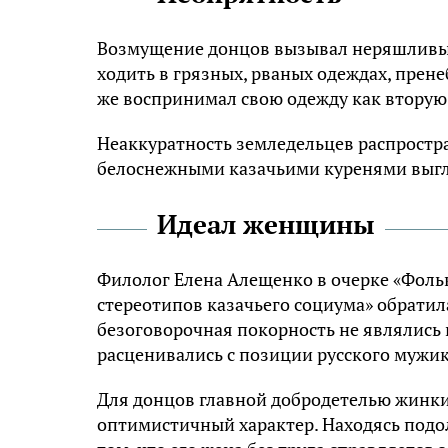
Возмущение донцов вызывал неряшливый
ходить в грязных, рваных одеждах, пре
же воспринимал свою одежду как вторую к
Неаккуратность земледельцев распростра
белоснежными казачьими куренями выгл
Идеал женщины
Филолог Елена Алещенко в очерке «Фол
стереотипов казачьего социума» обратила
безоговорочная покорность не являлис
расценивались с позиции русского мужик
Для донцов главной добродетелью жинки 
оптимистичный характер. Находясь подол