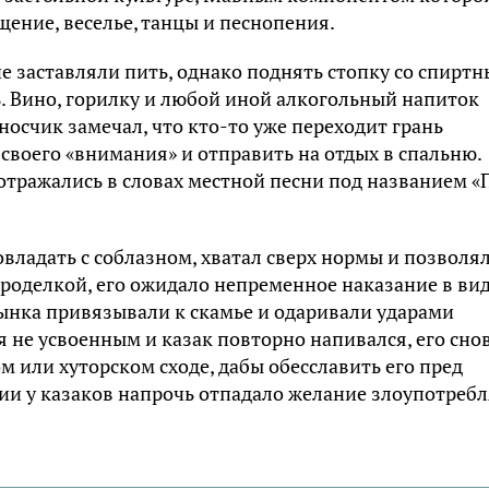
щение, веселье, танцы и песнопения.
 заставляли пить, однако поднять стопку со спирт
ь. Вино, горилку и любой иной алкогольный напиток
зносчик замечал, что кто-то уже переходит грань
своего «внимания» и отправить на отдых в спальню.
отражались в словах местной песни под названием «
совладать с соблазном, хватал сверх нормы и позволя
роделкой, его ожидало непременное наказание в ви
сынка привязывали к скамье и одаривали ударами
ся не усвоенным и казак повторно напивался, его сно
ом или хуторском сходе, дабы обесславить его пред
ии у казаков напрочь отпадало желание злоупотребл