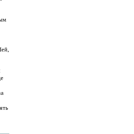
ным
Пей,
л
де
ва
ять