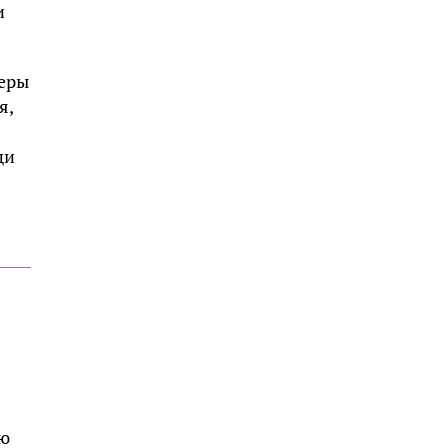
и
церы
я,
щи
ию