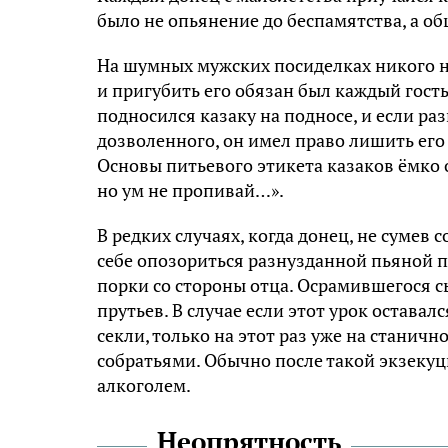
было не опьянение до беспамятства, а об
На шумных мужских посиделках никого не
и пригубить его обязан был каждый гост
подносился казаку на подносе, и если ра
дозволенного, он имел право лишить его 
Основы питьевого этикета казаков ёмко 
но ум не пропивай…».
В редких случаях, когда донец, не сумев 
себе опозориться разнузданной пьяной п
порки со стороны отца. Осрамившегося 
прутьев. В случае если этот урок оставал
секли, только на этот раз уже на станичн
собратьями. Обычно после такой экзекуц
алкоголем.
Неопрятность