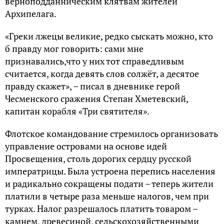
верноподданническим клятвам жителей
Архипелага.
«Греки лжецы великие, редко сыскать можно, кто
б правду мог говорить: сами мне
признавались,что у них тот справедливым
считается, когда девять слов солжёт, а десятое
правду скажет», – писал в дневнике герой
Чесменского сражения Степан Хметевский,
капитан корабля «Три святителя».
Флотское командование стремилось организовать
управление островами на основе идей
Просвещения, столь дорогих сердцу русской
императрицы. Была устроена перепись населения
и радикально сокращены подати – теперь жители
платили в четыре раза меньше налогов, чем при
турках. Налог разрешалось платить товаром –
камнем, древесиной, сельскохозяйственными