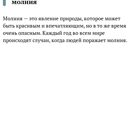
молния
Молния — это явление природы, которое может
быть красивым и впечатляющим, но в то же время
очень опасным. Каждый год во всем мире
происходят случаи, когда людей поражает молния.
Что делать, если вы или кто-то из ваших близких
стал жертвой этого стихийного бедствия?
Обеспечьте безопасность
В первую очередь, необходимо убедиться, что вы и
окружающие вас люди находитесь в безопасности.
Если вы находитесь на открытой местности, сразу
же ищите укрытие внутри здания или
автомобиля. Избегайте высоких мест, деревьев,
столбов и других предметов, которые могут
привлечь молнию. Если у вас нет возможности