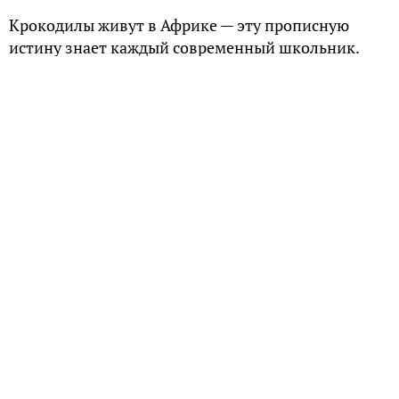
Крокодилы живут в Африке — эту прописную
истину знает каждый современный школьник.
Тем не менее, русские летописи утверждают, что
эти крайне опасные животные в средневековье
обитали на территории Руси. Однажды их
нашествию подвергся Великий Новгород, в
котором от острых зубов жутких тварей погибло
множество людей.
Нашествие чудовищ
Самое интересное, что описание нападения
крокодилов на Великий Новгород и ряд других,
менее значимых городов древней Руси
сохранились во многих летописях. В частности
Псковская летопись, датированная 1582 годом,
утверждает: «В лета 7090 поставиша город