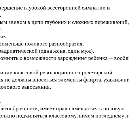
авершение глубокой всесторонней симпатии и
.
ным звеном в цепи глубоких и сложных переживаний,
.
ься.
. Поменьше полового разнообразия.
адриатической (одна жена, один муж).
 помнить о возможности зарождения ребенка — вооб
 линии классовой революционно-пролетарской
я не должны вноситься элементы флирта, ухаживани
полового завоевания.
.
елесообразности, имеет право вмешаться в половую
должно подчиняться классовому, ничем последнему н