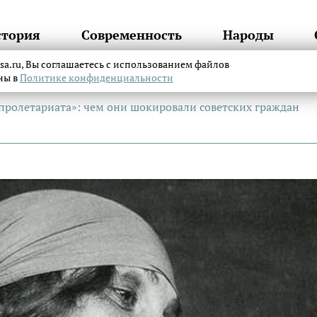
стория
Современность
Народы
itsa.ru, Вы соглашаетесь с использованием файлов
аны в
Политике конфиденциальности
пролетариата»: чем они шокировали советских граждан