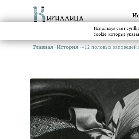
И
Используя сайт cyrill
cookie, которые указ
Главная
›
История
›
«12 половых заповедей 