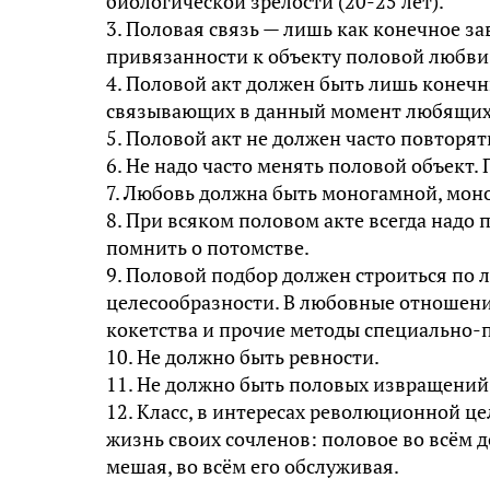
биологической зрелости (20-25 лет).
3. Половая связь — лишь как конечное з
привязанности к объекту половой любви
4. Половой акт должен быть лишь конеч
связывающих в данный момент любящих
5. Половой акт не должен часто повторят
6. Не надо часто менять половой объект
7. Любовь должна быть моногамной, моно
8. При всяком половом акте всегда надо
помнить о потомстве.
9. Половой подбор должен строиться по
целесообразности. В любовные отношени
кокетства и прочие методы специально-
10. Не должно быть ревности.
11. Не должно быть половых извращений
12. Класс, в интересах революционной ц
жизнь своих сочленов: половое во всём 
мешая, во всём его обслуживая.