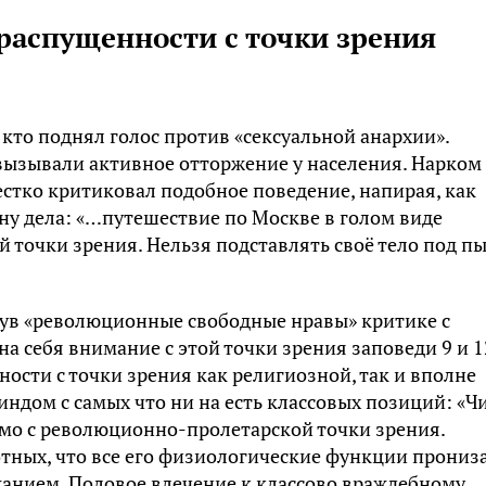
распущенности с точки зрения
 кто поднял голос против «сексуальной анархии».
вызывали активное отторжение у населения. Нарком
естко критиковал подобное поведение, напирая, как
ну дела: «…путешествие по Москве в голом виде
 точки зрения. Нельзя подставлять своё тело под пы
нув «революционные свободные нравы» критике с
а себя внимание с этой точки зрения заповеди 9 и 1
рности с точки зрения как религиозной, так и вполне
индом с самых что ни на есть классовых позиций: «Ч
мо с революционно-пролетарской точки зрения.
отных, что все его физиологические функции прониз
жанием. Половое влечение к классово враждебному,