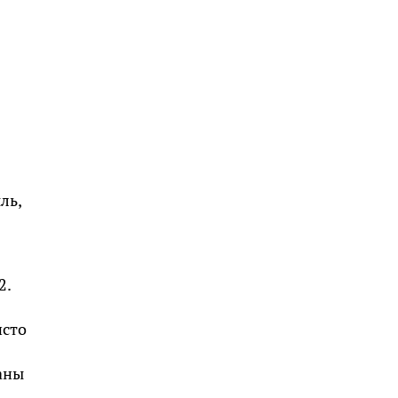
ль,
2.
исто
аны