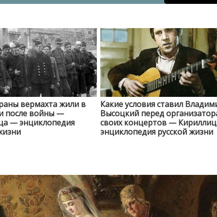
раны вермахта жили в
Какие условия ставил Владим
и после войны —
Высоцкий перед организато
ца — энциклопедия
своих концертов — Кирилли
жизни
энциклопедия русской жизни