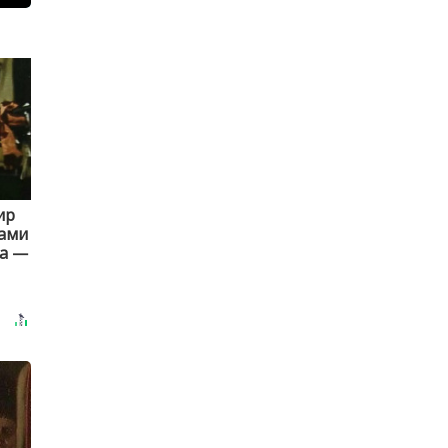
ир
рами
ца —