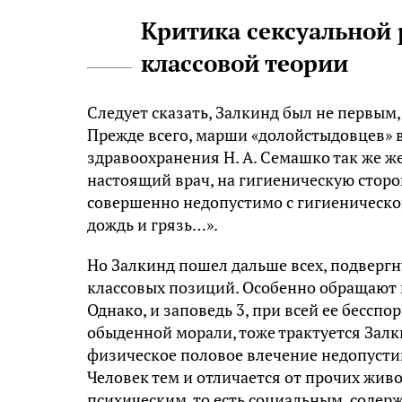
Критика сексуальной 
классовой теории
Следует сказать, Залкинд был не первым,
Прежде всего, марши «долойстыдовцев» 
здравоохранения Н. А. Семашко так же ж
настоящий врач, на гигиеническую сторо
совершенно недопустимо с гигиенической
дождь и грязь…».
Но Залкинд пошел дальше всех, подверг
классовых позиций. Особенно обращают н
Однако, и заповедь 3, при всей ее бесспо
обыденной морали, тоже трактуется Залк
физическое половое влечение недопусти
Человек тем и отличается от прочих жив
психическим, то есть социальным, содер