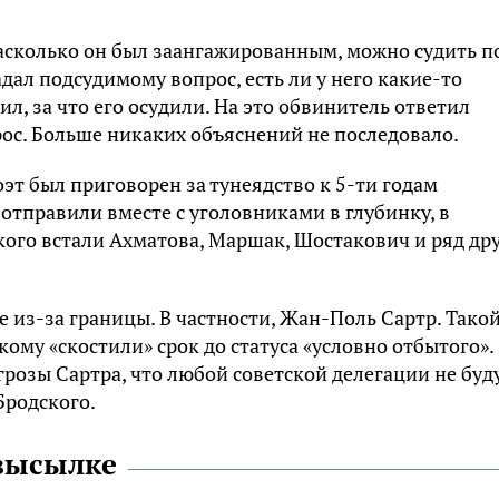
Насколько он был заангажированным, можно судить п
адал подсудимому вопрос, есть ли у него какие-то
л, за что его осудили. На это обвинитель ответил
прос. Больше никаких объяснений не последовало.
эт был приговорен за тунеядство к 5-ти годам
отправили вместе с уголовниками в глубинку, в
кого встали Ахматова, Маршак, Шостакович и ряд др
 из-за границы. В частности, Жан-Поль Сартр. Тако
кому «скостили» срок до статуса «условно отбытого».
грозы Сартра, что любой советской делегации не буд
Бродского.
 высылке