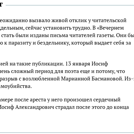
т
еожиданно вызвало живой отклик у читательской
дельным, сейчас установить трудно. В «Вечернем
 стать были изданы письма читателей газеты. Они б
к паразиту и бездельнику, который выдает себя за
ией на такие публикации. 13 января Иосиф
чень сложный период для поэта еще и потому, что
 разрыв с возлюбленной Марианной Басмановой. Из-
амоубийства.
мере после ареста у него произошел сердечный
Иосиф Александрович страдал после этого до конца