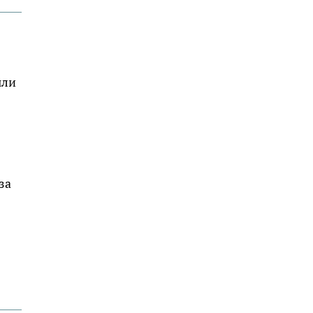
ыли
за