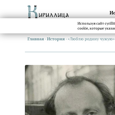
И
Используя сайт cyrill
cookie, которые указ
Главная
›
История
›
«Люблю родину чужую»: 