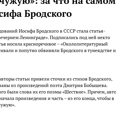
чужую»: за что на самом
сифа Бродского
дований Иосифа Бродского в СССР стала статья-
Вечернем Ленинграде». Подписались под ней некто
атья носила красноречивое – «Окололитературный
еивали и попутно обвиняли Бродского в тунеядстве и
авторы статьи привели сточки из стихов Бродского,
ваны из произведений поэта Дмитрия Бобышева.
го были слова их его поэмы «Шествие». Причем, авт
начала произведения и часть – из его конца, чтобы в
чужую».