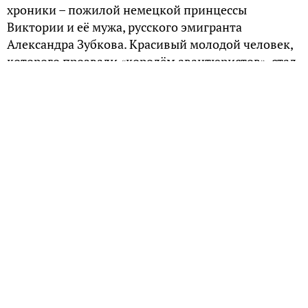
хроники – пожилой немецкой принцессы
Виктории и её мужа, русского эмигранта
Александра Зубкова. Красивый молодой человек,
которого прозвали «королём авантюристов», стал
настоящей головной болью для своего шурина –
бывшего германского кайзера Вильгельма II..
Проходимец и принцесса
Александр Анатольевич Зубков родился в 1901
году в богатой купеческой семье в Иваново-
Вознесенске. Во время Гражданской войны воевал
за белых. В начале 1920-х годов Зубков поселился
за границей. Отличаясь непостоянством
характера, беженец с нансеновским паспортом
перебивался случайными заработками. В
Германии он трудился разнорабочим на стройке и
выступал как танцор в одном из ночных