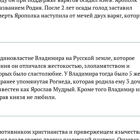
званием Родня. После 2 лет осады голод заставил
ерть Ярополка наступила от мечей двух варяг, кото
единовластие Владимира на Русской земле, которое
ления он отличался жестокостью, злопамятством и
рых было сластолюбие. У Владимира тогда было 5 же
 ранее упомянутая Рогнеда, которая родила ему 3 до
известен как Ярослав Мудрый. Кроме того Владимир 
рав князя не любили.
ротивником христианства и приверженцем язычеств
оил возле своего дворца языческий пантеон. Основн