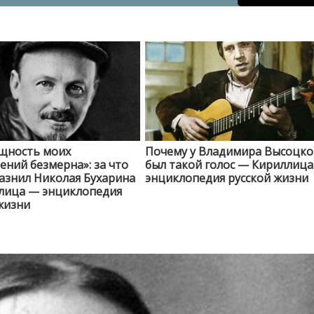
щность моих
Почему у Владимира Высоцко
ений безмерна»: за что
был такой голос — Кириллиц
азнил Николая Бухарина
энциклопедия русской жизни
лица — энциклопедия
жизни