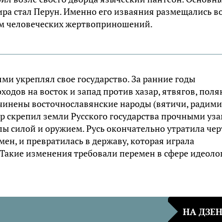
ра стал Перун. Именно его изваяния размещались в
том человеческих жертвоприношений.
и укреплял свое государство. За ранние годы
дов на восток и запад против хазар, ятвягов, поля
дчинены восточнославянские народы (вятичи, радими
р скрепил земли Русского государства прочными уза
ы силой и оружием. Русь окончательно утратила че
ен, и превратилась в державу, которая играла
Такие изменения требовали перемен в сфере идеоло
НА ДЗЕ