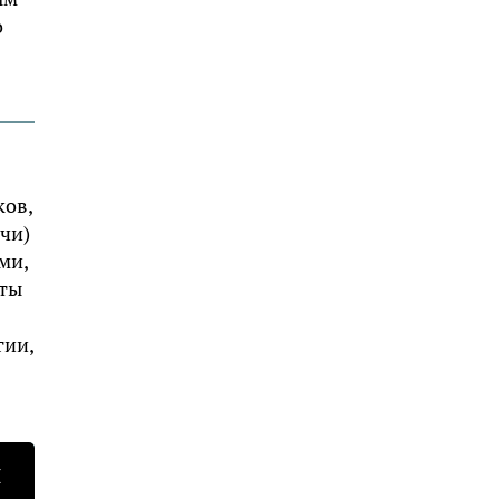
о
ков,
чи)
ми,
рты
гии,
Н