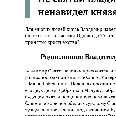
ненавидел княз
Для многих людей князь Владимир извест
благе своего отечества. Однако до 25 ле
принятия христианства?
Родословная Владими
Владимир Святославович приходится вн
равноапостольной княгине Ольге. Матер
– Мала Любечанина. Подавляя восстание 
его двух детей, Добрыню и Малушу, забра
будущем оказал неоцененную помощь св
Ольге и вскоре полюбилась суровому Свят
ту в удаленное селение под названием Бу