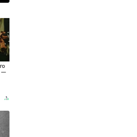
го
а —