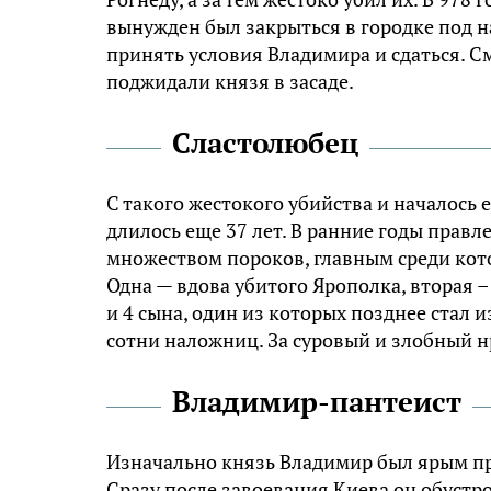
вынужден был закрыться в городке под на
принять условия Владимира и сдаться. См
поджидали князя в засаде.
Сластолюбец
С такого жестокого убийства и началось 
длилось еще 37 лет. В ранние годы прав
множеством пороков, главным среди кото
Одна — вдова убитого Ярополка, вторая –
и 4 сына, один из которых позднее стал 
сотни наложниц. За суровый и злобный н
Владимир-пантеист
Изначально князь Владимир был ярым п
Сразу после завоевания Киева он обустр