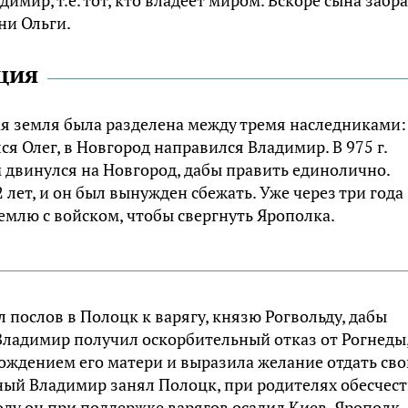
мир, т.е. тот, кто владеет миром. Вскоре сына забр
ни Ольги.
ция
кая земля была разделена между тремя наследниками:
ся Олег, в Новгород направился Владимир. В 975 г.
ем двинулся на Новгород, дабы править единолично.
лет, и он был вынужден сбежать. Уже через три года
емлю с войском, чтобы свергнуть Ярополка.
 послов в Полоцк к варягу, князю Рогвольду, дабы
 Владимир получил оскорбительный отказ от Рогнеды,
ождением его матери и выразила желание отдать св
ный Владимир занял Полоцк, при родителях обесчес
 году он при поддержке варягов осадил Киев. Ярополк