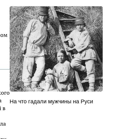
ном
кого
а
На что гадали мужчины на Руси
й в
ала