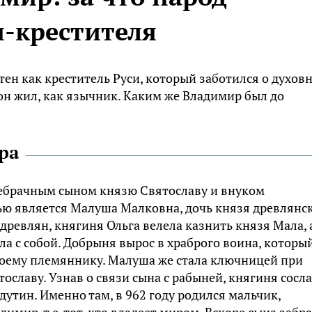
я-крестителя
ен как креститель Руси, который заботился о духов
т он жил, как язычник. Каким же Владимир был до
ра
ебрачным сыном князю Святославу и внуком
ью является Малуша Малковна, дочь князя древлянс
древлян, княгиня Ольга велела казнить князя Мала, 
ла с собой. Добрыня вырос в храброго воина, которы
оему племяннику. Малуша же стала ключницей при
ославу. Узнав о связи сына с рабыней, княгиня сосл
дутин. Именно там, в 962 году родился мальчик,