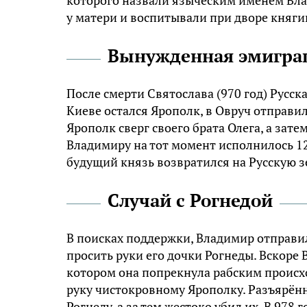
которого назвали языческим именем Влади
у матери и воспитывали при дворе княги
Вынужденная эмигра
После смерти Святослава (970 год) Русс
Киеве остался Ярополк, в Овруч отправил
Ярополк сверг своего брата Олега, а зат
Владимиру на тот момент исполнилось 12 
будущий князь возвратился на Русскую з
Случай с Рогнедой
В поисках поддержки, Владимир отправил
просить руки его дочки Рогнеды. Вскоре
котором она попрекнула рабским происх
руку чистокровному Ярополку. Разъярён
Рогнеду, а за тем жестоко убил их. В 978