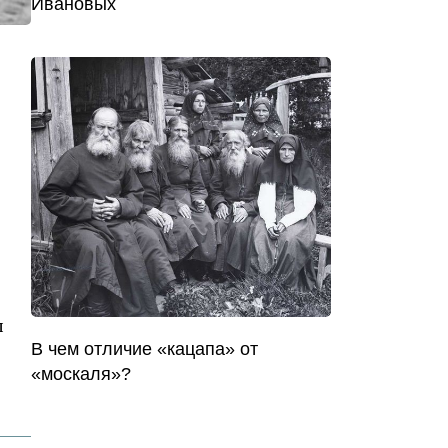
Ивановых
л
В чем отличие «кацапа» от
«москаля»?