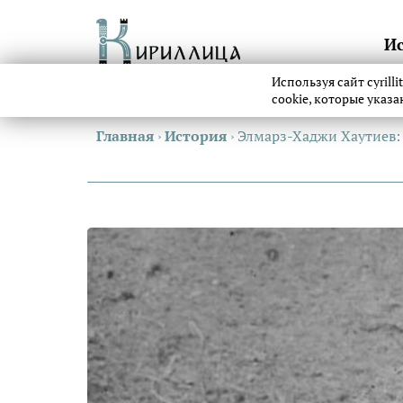
И
Используя сайт cyrill
cookie, которые указ
Главная
›
История
›
Элмарз-Хаджи Хаутиев: