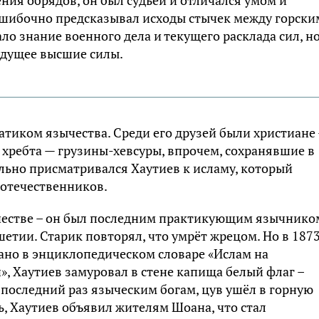
ия обрядов, он был судьёй и отличался умом и
ошибочно предсказывал исходы стычек между горски
о знание военного дела и текущего расклада сил, н
удущее высшие силы.
тиком язычества. Среди его друзей были христиане 
хребта — грузины-хевсуры, впрочем, сохранявшие в
льно присматривался Хаутиев к исламу, который
оотечественников.
очестве – он был последним практикующим язычнико
ушетии. Старик повторял, что умрёт жрецом. Но в 187
зано в энциклопедическом словаре «Ислам на
, Хаутиев замуровал в стене капища белый флаг –
последний раз языческим богам, цув ушёл в горную
ь, Хаутиев объявил жителям Шоана, что стал