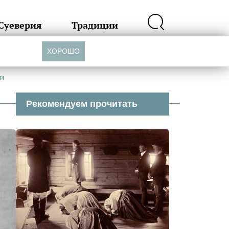
Суеверия
Традиции
ХОРОШО
ии
Рекомендуем прочитать