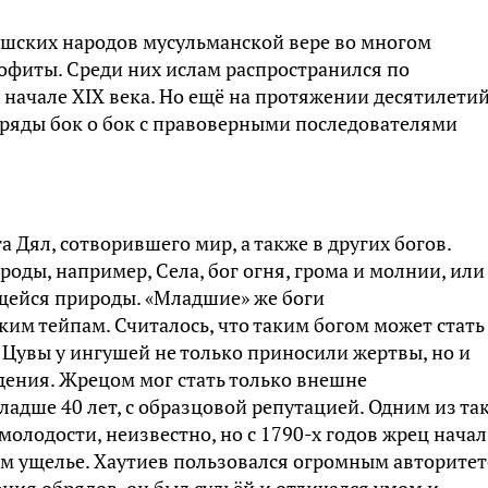
шских народов мусульманской вере во многом
еофиты. Среди них ислам распространился по
 начале XIX века. Но ещё на протяжении десятилети
ряды бок о бок с правоверными последователями
 Дял, сотворившего мир, а также в других богов.
роды, например, Села, бог огня, грома и молнии, или
щейся природы. «Младшие» же боги
им тейпам. Считалось, что таким богом может стать
Цувы у ингушей не только приносили жертвы, но и
дения. Жрецом мог стать только внешне
дше 40 лет, с образцовой репутацией. Одним из та
молодости, неизвестно, но с 1790-х годов жрец начал
м ущелье. Хаутиев пользовался огромным авторите