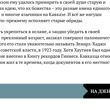
зом ему удалось примирить в своей душе старую и
и идею, что их божества – это разные имена единого
и многие язычники на Кавказе. И всё же ингуши
 по-прежнему исполняет старые обряды.
 укрепиться в исламе, а заодно убедить в своей
а преклонный возраст, аксакал совершил паломничес
этого его стали уважительно называть Элмарз-Хаджи
советской власти, в 1923 году. Хотя Хаутиев был од
 не внесено в Книгу рекордов Гиннеса. Кавказца отн
 жил в те времена, когда документов в его местнос
НА ДЗЕ