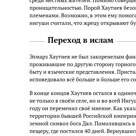
среди местных жителей. Помимо совершен
проницательностью. Порой Хаутиев без
племенами. Возможно, в этом ему помогал
ингуши считали, что жрецу открывают б
Переход в ислам
Элмарз Хаутиев не был закоренелым фана
проживавшие по другую сторону горного 
быту и языческие представления. Приста
исповедовало всё больше и больше его с
В конце концов Хаутиев остался в один
не только в своём селе, но и во всей Инг
году он переменил своё мнение. Как ука
территории бывшей Российской империи»
земной символ бога Дял. Помолившись в 
пещеру, где постился 40 дней. Вернувшис