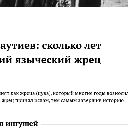
утиев: сколько лет
ий языческий жрец
нят как жреца (цува), который многие годы возноси
е жрец принял ислам, тем самым завершив историю
я ингушей