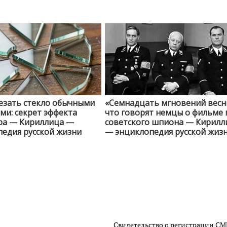
езать стекло обычными
«Семнадцать мгновений весн
и: секрет эффекта
что говорят немцы о фильме 
ра — Кириллица —
советского шпиона — Кирилл
едия русской жизни
— энциклопедия русской жиз
Свидетельство о регистрации С