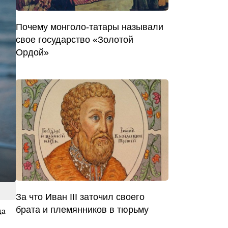
Почему монголо-татары называли
свое государство «Золотой
Ордой»
За что Иван III заточил своего
брата и племянников в тюрьму
ца