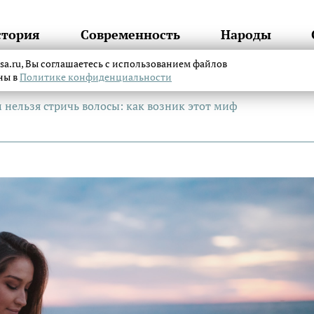
стория
Современность
Народы
itsa.ru, Вы соглашаетесь с использованием файлов
аны в
Политике конфиденциальности
ельзя стричь волосы: как возник этот миф