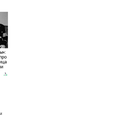
ы»:
про
ица
ни
МИ