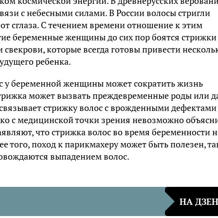
ком космической энергии. В древнерусских верован
вязи с небесными силами. В России волосы стригли
 от сглаза. С течением времени отношение к этим
ие беременные женщины до сих пор боятся стрижки
 свекрови, которые всегда готовы привести несколь
будущего ребенка.
лос у беременной женщины может сократить жизнь
 стрижка может вызвать преждевременные роды или д
связывает стрижку волос с врожденными дефектами
ако с медицинской точки зрения невозможно объясн
аявляют, что стрижка волос во время беременности н
ее того, поход к парикмахеру может быть полезен, та
ровождаются выпадением волос.
НА ДЗЕ