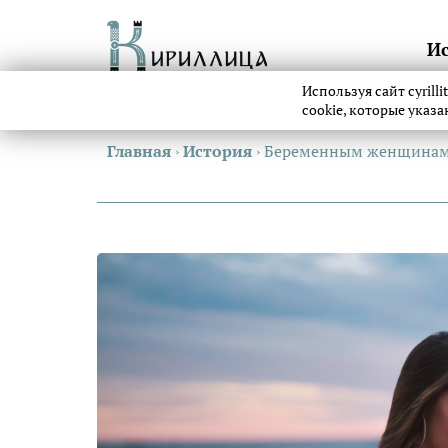
И
Используя сайт cyrill
cookie, которые указ
Главная
›
История
›
Беременным женщинам н