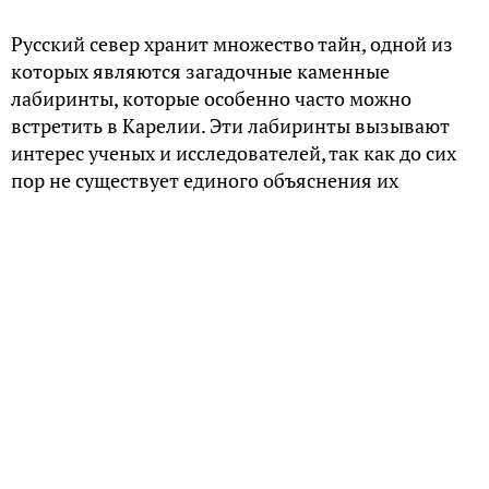
Русский север хранит множество тайн, одной из
которых являются загадочные каменные
лабиринты, которые особенно часто можно
встретить в Карелии. Эти лабиринты вызывают
интерес ученых и исследователей, так как до сих
пор не существует единого объяснения их
создания.
Каменные лабиринты представляют собой
сложные узоры, выложенные из некрупных
камней на плоском морском берегу. Они имеют
диаметр от 5 до 30 метров и напоминают
петлеобразные папиллярные линии кожи пальцев
руки человека. Интересно, что при создании
лабиринтов не использовались тяжелые камни, их