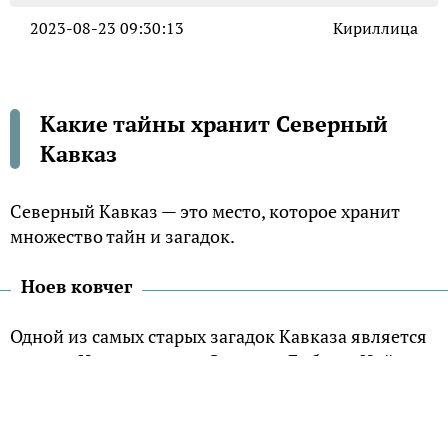
2023-08-23 09:30:13
Кириллица
Какие тайны хранит Северный
Кавказ
Северный Кавказ — это место, которое хранит
множество тайн и загадок.
Ноев ковчег
Одной из самых старых загадок Кавказа является
загадка Ноева ковчега. Согласно Библии, Ной
причалил к горе Арарат после Всемирного потопа.
Существует множество свидетельств о том, что
ковчег до сих пор находится на вершине горы.