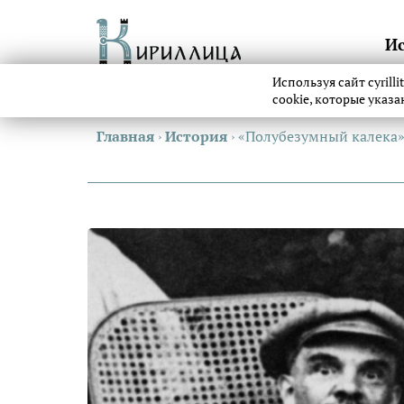
И
Используя сайт cyrill
cookie, которые указ
Главная
›
История
›
«Полубезумный калека»