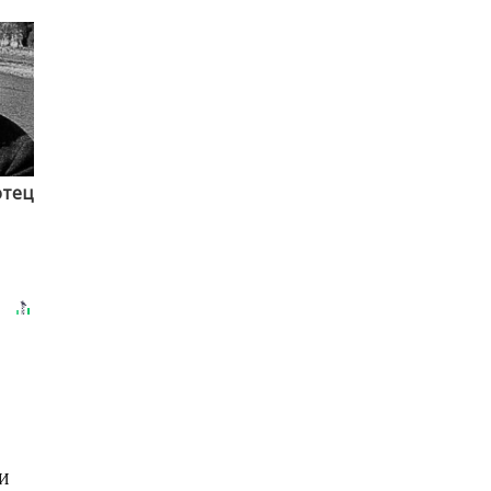
отец
МИ