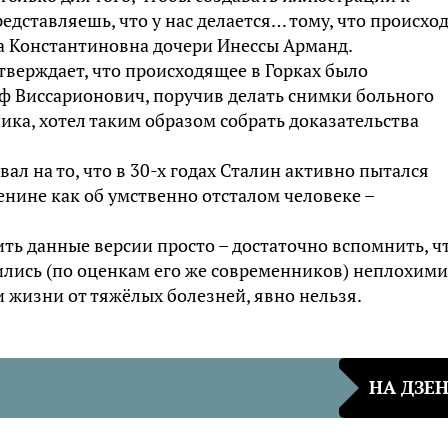
едставляешь, что у нас делается… тому, что происхо
да Константиновна дочери Инессы Арманд.
тверждает, что происходящее в Горках было
 Виссарионович, поручив делать снимки больного
ика, хотел таким образом собрать доказательства
ал на то, что в 30-х годах Сталин активно пытался
нине как об умственно отсталом человеке –
ть данные версии просто – достаточно вспомнить, ч
ились (по оценкам его же современников) неплохими
и жизни от тяжёлых болезней, явно нельзя.
НА ДЗЕ