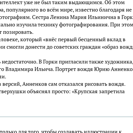
 интеллект уже не был таким выдающимся. Об этом
, популярного во всём мире, известно благодаря не
отографиям. Сестра Ленина Мария Ильинична в Горк
циально изучила технику фотографирования. При это
т позировать.
еловеке, который «внёс первый бесценный вклад в
ии смогли донести до советских граждан «образ вожд
недостаточно. В Горки пригласили также художника
ого Владимира Ильича. Портрет вождя Юрию Анненко
ли.
з версий, Анненков сам отказался рисовать вождя.
верхушки объяснял просто: «Крупская запретила
только для того, чтобы создавать иллюстрации к