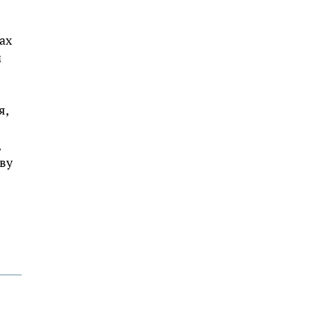
ах
м
я,
,
ву