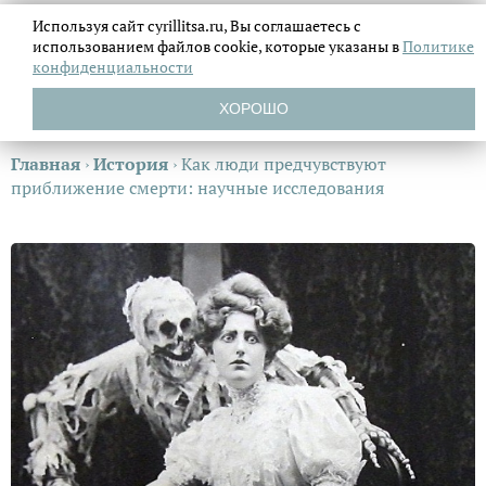
Используя сайт cyrillitsa.ru, Вы соглашаетесь с
использованием файлов
cookie, которые указаны в
Политике
конфиденциальности
ХОРОШО
Главная
›
История
›
Как люди предчувствуют
приближение смерти: научные исследования