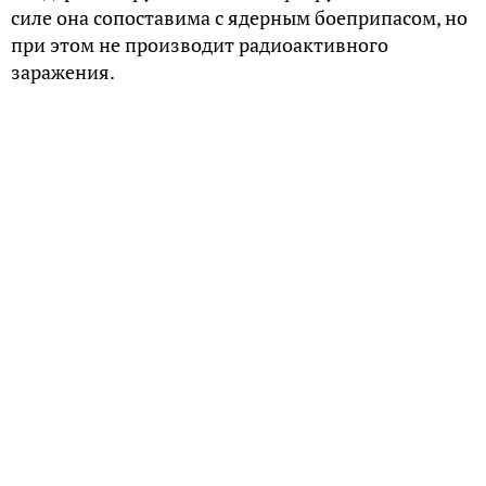
силе она сопоставима с ядерным боеприпасом, но
при этом не производит радиоактивного
заражения.
История
Первые опыты с вакуумными бомбами были
проведены в Германии в 1943 году. В качестве
взрывчатого вещества использовали угольную
пыль, поскольку в то время в Германии ощущался
дефицит тротила. Однако до массового
производства дело не дошло.
Впервые вакуумное оружие было применено во
Вьетнамской войне. Оно использовалось для
расчистки джунглей и уничтожения бункеров.