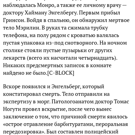
наблюдалась Монро, а также ее личному врачу —
доктору Хайману Энгелбергу. Первым прибыл
Гринсон. Войдя в спальню, он обнаружил мертвое
тело Мэрилин. В руках та сжимала трубку
телефона, на полу рядом с кроватью валялась
пустая упаковка из-под снотворного. На ночном
столике стояли пустые пузырьки от других
лекарств (всего их насчитали четырнадцать).
Никаких предсмертных записок в комнате
найдено не было.[С-BLOCK]
Вскоре появился и Энгельберг, который
констатировал смерть. Тело отправили на
экспертизу в морг. Патологоанатом доктор Томас
Ногути провел вскрытие, после чего вынес
заключение о том, что причиной смерти явилось
«острое отравление барбитуратами, пероральная
передозировка». Был составлен полицейский