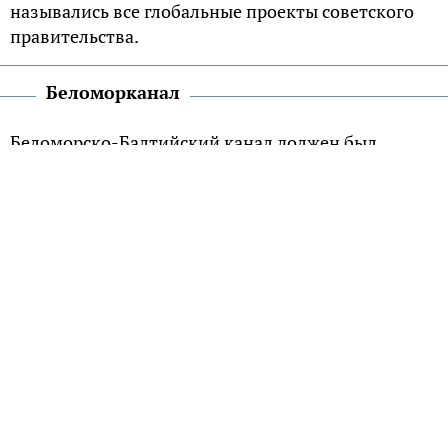
назывались все глобальные проекты советского
правительства.
Беломорканал
Беломорско-Балтийский канал должен был
соединить Белое море и Онежское озеро и
обеспечить выход к Балтийскому морю и Волго-
Балтийскому водному пути. Канал был построен
силами заключенных ГУЛАГа в рекордно короткие
сроки – менее чем за два года (1931-1933 годы).
Протяженность канала составляет 227
километров. Это было первое в Советском Союзе
строительство, реализованное исключительно
заключенными, может, именно поэтому
Беломорканал не всегда причисляют к «великим
стройкам коммунизма». Каждый строитель
Беломорканала именовался «заключенный