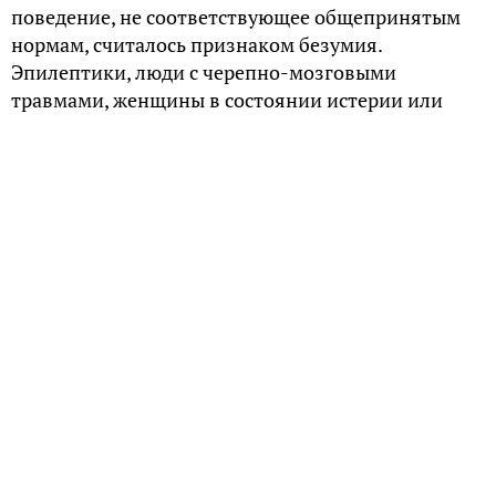
поведение, не соответствующее общепринятым
нормам, считалось признаком безумия.
Эпилептики, люди с черепно-мозговыми
травмами, женщины в состоянии истерии или
депрессии — все они рисковали получить клеймо
«бесноватого» или «умалишенного». Достаточно
было просто мыслить нестандартно, чтобы
прослыть сумасшедшим.
Средневековье: тьма невежества
В средневековой Руси наука о психике не
существовала. «Болезни души» приписывали
влиянию злых сил и лечили исключительно
церковными обрядами. Людей с явными
отклонениями и агрессивным поведением