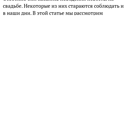
свадьбе. Некоторые из них стараются соблюдать и
в наши дни. В этой статье мы рассмотрим
некоторые из самых распространенных свадебных
примет и суеверий на Руси.
Обручальные кольца
Нельзя надевать на свадьбу старое кольцо
(например, кому-то ранее принадлежавшее).
Невеста не должна сама покупать кольца, это
должен делать жених.
Купленные к свадьбе кольца строго-настрого
запрещается давать кому-либо примерять.
Исключение могут составлять маленькие дети.