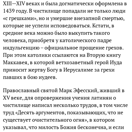
XIII—XIV веках и была догматически оформлена в
1439 году. В чистилище попадали не только люди
«с грешками», но и умершие внезапной смертью,
которые не успели исповедоваться. Кстати, в
средние века можно было выкупить такого
человека, приобретя у католического падре
индульгенцию – официальное прощение грехов.
При этом католики ссылаются на Вторую книгу
Маккавея, в которой ветхозаветный герой Иуда
приносит жертву Богу в Иерусалиме за грехи
павших в бою иудеев.
Православный святой Марк Эфесский, живший в
XV веке, для опровержения учения латинян о
чистилище написал несколько трудов, в том числе
труд «Десять аргументов, показывающих, что не
существует очистительного огня», в котором
указывал, что милость Божия бесконечна, и если