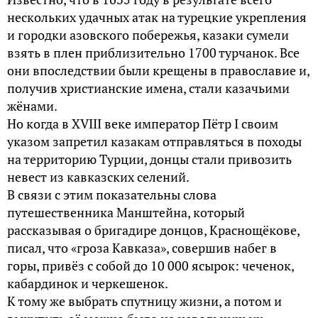
нескольких удачных атак на турецкие укрепления
и городки азовского побережья, казаки сумели
взять в плен приблизительно 1700 турчанок. Все
они впоследствии были крещены в православие и,
получив христианские имена, стали казачьими
жёнами.
Но когда в XVIII веке император Пётр I своим
указом запретил казакам отправляться в походы
на территорию Турции, донцы стали привозить
невест из кавказских селений.
В связи с этим показательны слова
путешественника Манштейна, который
рассказывая о бригадире донцов, Краснощёкове,
писал, что «гроза Кавказа», совершив набег в
горы, привёз с собой до 10 000 ясырок: чеченок,
кабардинок и черкешенок.
К тому же выбрать спутницу жизни, а потом и