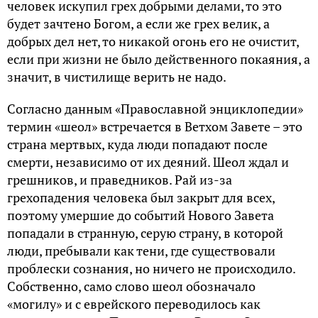
человек искупил грех добрыми делами, то это
будет зачтено Богом, а если же грех велик, а
добрых дел нет, то никакой огонь его не очистит,
если при жизни не было действенного покаяния, а
значит, в чистилище верить не надо.
Согласно данным «Православной энциклопедии»
термин «шеол» встречается в Ветхом Завете – это
страна мертвых, куда люди попадают после
смерти, независимо от их деяний. Шеол ждал и
грешников, и праведников. Рай из-за
грехопадения человека был закрыт для всех,
поэтому умершие до событий Нового Завета
попадали в странную, серую страну, в которой
люди, пребывали как тени, где существовали
проблески сознания, но ничего не происходило.
Собственно, само слово шеол обозначало
«могилу» и с еврейского переводилось как