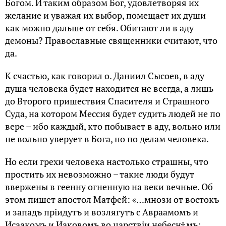
Богом. И таким образом Бог, удовлетворяя их
желание и уважая их выбор, помещает их души
как можно дальше от себя. Обитают ли в аду
демоны? Православные священники считают, что
да.
К счастью, как говорил о. Даниил Сысоев, в аду
душа человека будет находится не всегда, а лишь
до Второго пришествия Спасителя и Страшного
Суда, на котором Мессия будет судить людей не по
вере – ибо каждый, кто побывает в аду, вольно или
не вольно уверует в Бога, но по делам человека.
Но если грехи человека настолько страшны, что
простить их невозможно – такие люди будут
ввержены в геенну огненную на веки вечные. Об
этом пишет апостол Матфей: «…мнози от востокъ
и западъ прiидутъ и возлягутъ с Авраамомъ и
Исаакомъ и Иаковомъ во царствiи небеснѣмъ: