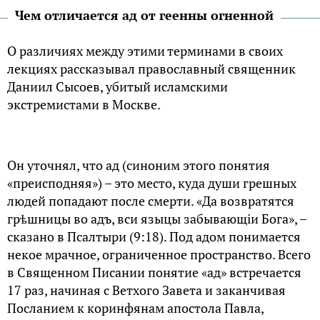
Чем отличается ад от геенны огненной
О различиях между этими терминами в своих
лекциях рассказывал православный священник
Даниил Сысоев, убитый исламскими
экстремистами в Москве.
Он уточнял, что ад (синоним этого понятия
«преисподняя») – это место, куда души грешных
людей попадают после смерти. «Да возвратятся
грѣшницы во адъ, вси языцы забывающiи Бога», –
сказано в Псалтыри (9:18). Под адом понимается
некое мрачное, ограниченное пространство. Всего
в Священном Писании понятие «ад» встречается
17 раз, начиная с Ветхого Завета и заканчивая
Посланием к коринфянам апостола Павла,