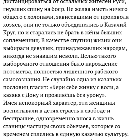
дистанцироваться от остальных жителей Руси,
гнувших спину на бояр. Не желая иметь ничего
общего с холопами, зависевшими от произвола
хозяев, они не только объединились в Казачий
Круг, но и старались не брать в жёны бывших
соплеменниц. В качестве спутниц жизни они
выбирали девушек, принадлежавших народам,
никогда не знавшим неволи. Целью такого
выборочного отношения было нарождение
потомства, полностью лишенного рабского
самосознания. Не случайно одна из казачьих
пословиц гласит: «Бери себе жинку с воли, а
казака с Дону и проживёшь без урону».
Имея непокорный характер, эти женщины
воспитывали в детях страсть к свободе и
бесстрашие, одновременно внося в жизнь
станицы частицы своих обычаев, которые со
временем сплелись в единую казачью культуру.