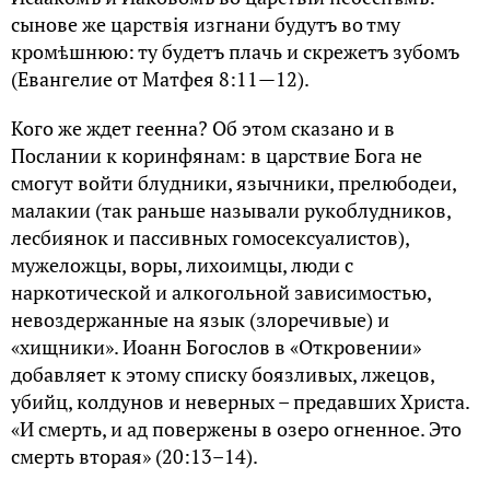
сынове же царствiя изгнани будутъ во тму
кромѣшнюю: ту будетъ плачь и скрежетъ зубомъ
(Евангелие от Матфея 8:11—12).
Кого же ждет геенна? Об этом сказано и в
Послании к коринфянам: в царствие Бога не
смогут войти блудники, язычники, прелюбодеи,
малакии (так раньше называли рукоблудников,
лесбиянок и пассивных гомосексуалистов),
мужеложцы, воры, лихоимцы, люди с
наркотической и алкогольной зависимостью,
невоздержанные на язык (злоречивые) и
«хищники». Иоанн Богослов в «Откровении»
добавляет к этому списку боязливых, лжецов,
убийц, колдунов и неверных – предавших Христа.
«И смерть, и ад повержены в озеро огненное. Это
смерть вторая» (20:13–14).