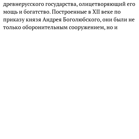
древнерусского государства, олицетворяющий его
мощь и богатство. Построенные в XII веке по
приказу князя Андрея Боголюбского, они были не
только оборонительным сооружением, но и
парадным входом в город, отражая его величие и
славу.
Архитектурное чудо XII века
Представьте себе массивные дубовые створки,
украшенные литыми золотыми пластинами, и вы
получите представление о том, насколько
роскошно выглядели Золотые ворота. Их
архитектура была уникальным сочетанием
крепостного сооружения и храма. Над воротами
возвышалась церковь Положения риз