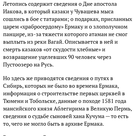
Летопись содержит сведения о Дне апостола
Иакова, в который казаки у Чувашева мыса
сошлись в бое с татарами; о подарках, присланных
царем «храбросердому» Ермаку и о злополучном
панцире, из-за тяжести которого атаман не смог
выплыть из реки Вагай. Описывается в ней и
смерть казаков «от скудости хлебные» и
возвращение уцелевших 90 человек через
Пустоозеро на Русь.
Но здесь же приводятся сведения о путях в
Сибирь, которых не было во времена Ермака,
информация о строительстве первых церквей в
Тюмени и Тобольске, данные о походе 1581 года
мансийского князя Аблегирима в Великую Пермь,
сведения о судьбе сыновей хана Кучума — то есть
то, чего не могло быть в архиве Ермака.