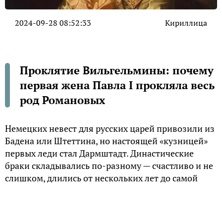
2024-09-28 08:52:33
Кириллица
Проклятие Вильгельмины: почему
первая жена Павла I прокляла весь
род Романовых
Немецких невест для русских царей привозили из
Бадена или Штеттина, но настоящей «кузницей»
первых леди стал Дармштадт. Династические
браки складывались по-разному — счастливо и не
слишком, длились от нескольких лет до самой
смерти, и, несмотря на то, что многие царицы
были любимы народом, молва часто приписывала
несчастья рода Романовых родству с «немчурой».