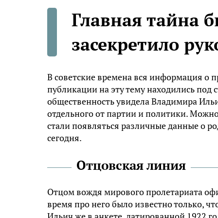
Главная тайна 
засекретило рук
В советские времена вся информация о п
публикации на эту тему находились под 
общественность увидела Владимира Ильич
отдельного от партии и политики. Можно 
стали появляться различные данные о род
сегодня.
Отцовская линия
Отцом вождя мирового пролетариата офи
время про него было известно только, ч
Ильич же в анкете, датированной 1922 го