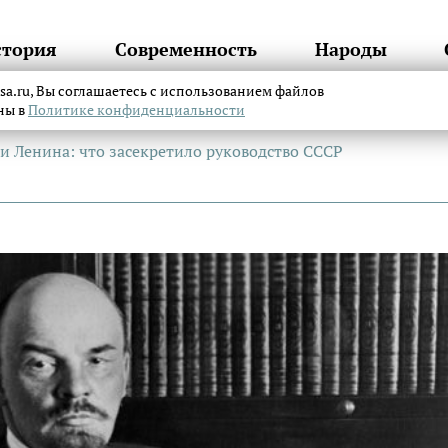
стория
Современность
Народы
itsa.ru, Вы соглашаетесь с использованием файлов
аны в
Политике конфиденциальности
и Ленина: что засекретило руководство СССР