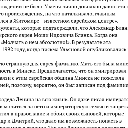
хождении не было. У меня лично довольно давно стал
о происхождения, на что наталкивало, главным
ился в Житомире – известном еврейском центре».
менты, которые подтверждали, что Александр Блан
ирского еврея Моши Ицковича Бланка. Когда она
 «Молчать о нем абсолютно!». В результате эта
1992 году, когда письма Ульяновой опубликовались 
ую странную для еврея фамилию. Мать его была мин
ость в Минске. Предполагается, что он эмигрировал 
вязи с этим еврейская община Минска не пожелала
ей, поэтому, вероятно, он был записан под фамилие
прадеда Ленина на всю жизнь. Он даже писал императ
в молиться за него и императорскую семью и запрет
тил в православие и обоих своих сыновей, которые
др и Дмитрий, что дало им возможность попасть в
адемию в столице. Так дед Ленина сумел поступить 