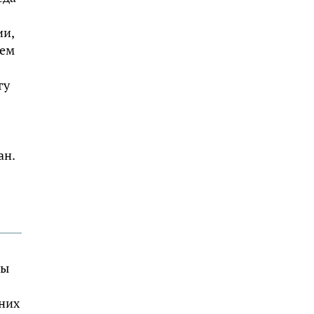
ии,
чем
гу
ан.
ны
 них