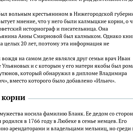
 был вольным крестьянином в Нижегородской губерн
 Бытует мнение, что у него были калмыцкие корни, о 
оветский историограф и писательница. Она
льянина Анны Смирновой был калмыком. Однако кни
 целых 20 лет, поэтому эта информация не
м вождя на самом деле являлся друг семьи врач Иван
е Ульяновых и с которым у его матери якобы был ром
рутюнов, который обнаружил в дипломе Владимира
ч», вместо которого было добавлено «Ильич».
 корни
мужества носила фамилию Бланк. Ее дедом со сторо
родился в 1766 году в Любеке в семье немцев. Его
нно арендаторами и владельцами мельниц, но среди