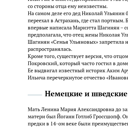
со стороны отца ему неизвестны.
На самом деле его дед Николай Ульянин
переехал в Астрахань, где стал портным.
впервые написала Мариэтта Шагинян – с
предполагала, что отец жены Николая У
Шагинян «Семья Ульяновых» запретила на
распространялась.
Кроме того, существует версия, что отцо
Покровский, который часто гостил в дом
Ее выдвигал известный историк Аким А
Ильича перечеркнутое отчество «Иванови
Немецкие и шведские
Мать Ленина Мария Александровна до за
матери был Йоганн Готлиб Гроссшопф. Он 
предки в 14-ом веке были преимуществе