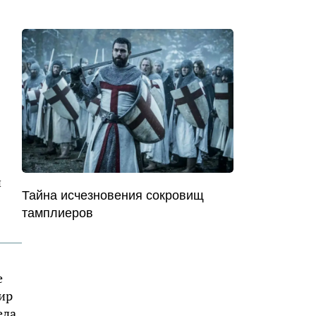
и
Тайна исчезновения сокровищ
тамплиеров
е
ир
еда