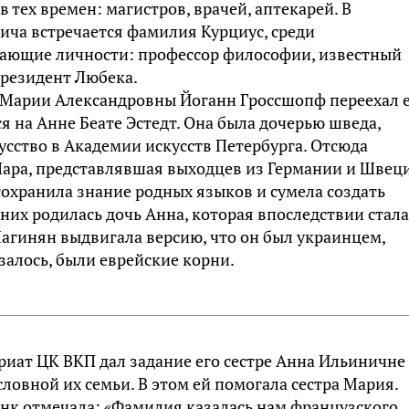
тех времен: магистров, врачей, аптекарей. В
ича встречается фамилия Курциус, среди
дающие личности: профессор философии, известный
президент Любека.
 Марии Александровны Йоганн Гроссшопф переехал 
ся на Анне Беате Эстедт. Она была дочерью шведа,
сство в Академии искусств Петербурга. Отсюда
Пара, представлявшая выходцев из Германии и Швец
сохранила знание родных языков и сумела создать
них родилась дочь Анна, которая впоследствии стала
агинян выдвигала версию, что он был украинцем,
залось, были еврейские корни.
ариат ЦК ВКП дал задание его сестре Анна Ильиничне
овной их семьи. В этом ей помогала сестра Мария.
нк отмечала: «Фамилия казалась нам французского