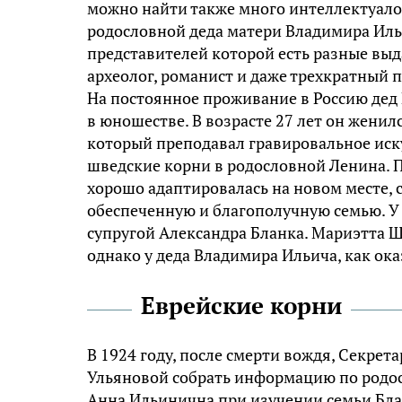
можно найти также много интеллектуалов 
родословной деда матери Владимира Иль
представителей которой есть разные вы
археолог, романист и даже трехкратный 
На постоянное проживание в Россию дед
в юношестве. В возрасте 27 лет он женил
который преподавал гравировальное иску
шведские корни в родословной Ленина. 
хорошо адаптировалась на новом месте, 
обеспеченную и благополучную семью. У 
супругой Александра Бланка. Мариэтта Ш
однако у деда Владимира Ильича, как ока
Еврейские корни
В 1924 году, после смерти вождя, Секрет
Ульяновой собрать информацию по родосл
Анна Ильинична при изучении семьи Бла