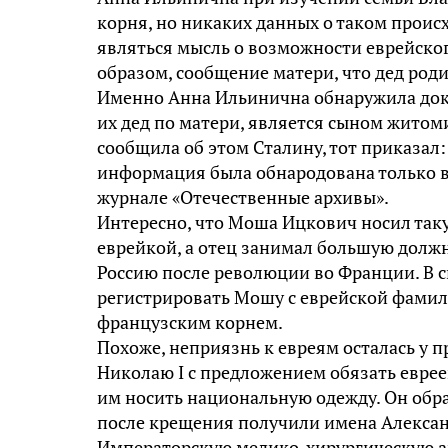
корня, но никаких данных о таком проис
являться мысль о возможности еврейског
образом, сообщение матери, что дед род
Именно Анна Ильинична обнаружила доку
их дед по матери, является сыном житом
сообщила об этом Сталину, тот приказал:
информация была обнародована только в 
журнале «Отечественные архивы».
Интересно, что Моша Ицкович носил так
еврейкой, а отец занимал большую должн
Россию после революции во Франции. В с
регистрировать Мошу с еврейской фамили
французским корнем.
Похоже, неприязнь к евреям осталась у 
Николаю I с предложением обязать еврее
им носить национальную одежду. Он обра
после крещения получили имена Алексан
Императорскую медико-хирургическую ак