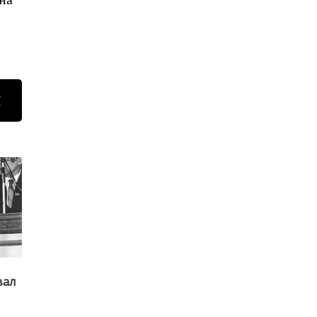
Н
вал