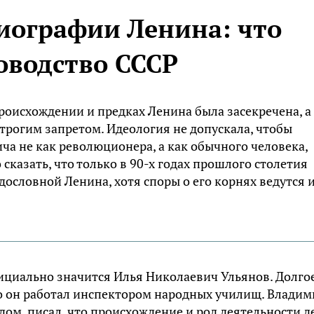
биографии Ленина: что
оводство СССР
роисхождении и предках Ленина была засекречена, а
строгим запретом. Идеология не допускала, чтобы
а не как революционера, а как обычного человека,
сказать, что только в 90-х годах прошлого столетия
ословной Ленина, хотя споры о его корнях ведутся 
циально значится Илья Николаевич Ульянов. Долго
то он работал инспектором народных училищ. Владим
дом, писал, что происхождение и род деятельности д