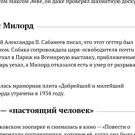
ом Максом Эйве, он даже проверял шахматную доск
с Милорд
Александра II. Сабанеев писал, что этот сеттер был
ном. Собака сопровождала царя-освободителя почти
поехал в Париж на Всемирную выставку, приближенны
арь уехал, а Милорд отказался есть и умер от разрыв
вилась мраморная плита «Добрейший и милейший
да утрачена в 1934 году.
 — «настоящий человек»
овском зоопарке и снималась в кино — «Повести о
передали пограничники, которые её, когда она была