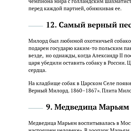
чемпиона мира с голландским шахматист
перед каждой партией, обнюхивая ее.
12. Самый верный пе
Милорд был любимой охотничьей собакой 
подарен государю каким-то польским па
везде, но однажды, когда Александр II 
царя убедили оставить собаку в России. Ц
сердца.
На кладбище собак в Царском Селе поя
Верный Милорд. 1860–1867». Плита Милор
9. Медведица Марьям
Медведица Марьям воспитывалась в Моск
настоящем человеке». В зоопарк Марьям 