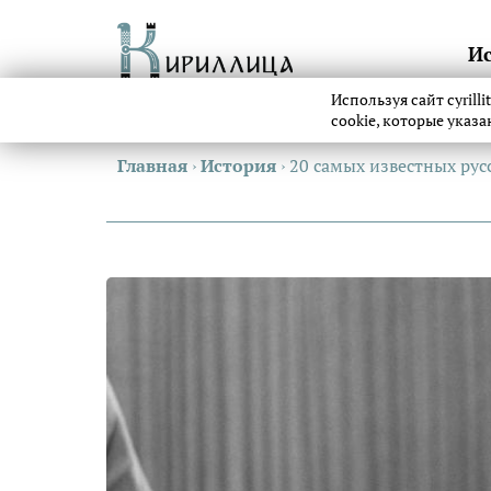
И
Используя сайт cyrill
cookie, которые указ
Главная
›
История
›
20 самых известных ру