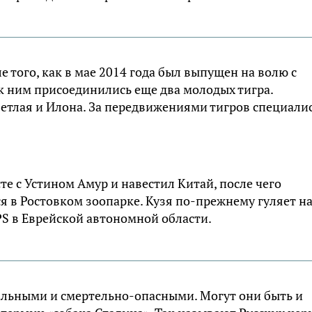
 того, как в мае 2014 года был выпущен на волю с
к ним присоединились еще два молодых тигра.
ветлая и Илона. За передвижениями тигров специали
те с Устином Амур и навестил Китай, после чего
я в Ростовком зоопарке. Кузя по-прежнему гуляет н
GPS в Еврейской автономной области.
тальными и смертельно-опасными. Могут они быть и