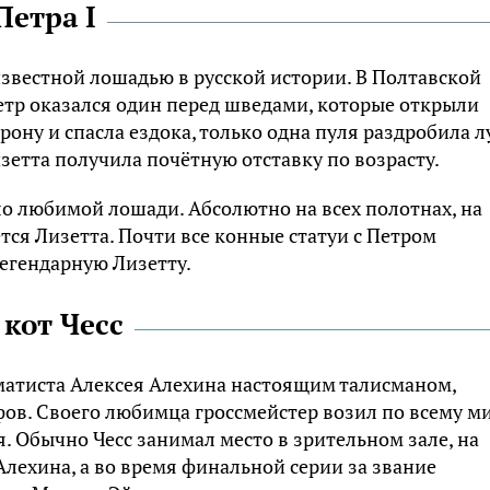
Петра I
звестной лошадью в русской истории. В Полтавской
Петр оказался один перед шведами, которые открыли
рону и спасла ездока, только одна пуля раздробила л
зетта получила почётную отставку по возрасту.
ло любимой лошади. Абсолютно на всех полотнах, на
тся Лизетта. Почти все конные статуи с Петром
легендарную Лизетту.
кот Чесс
хматиста Алексея Алехина настоящим талисманом,
в. Своего любимца гроссмейстер возил по всему м
я. Обычно Чесс занимал место в зрительном зале, на
Алехина, а во время финальной серии за звание