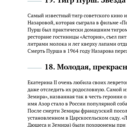
Самый известный тигр советского кино
Назаровой, которая сыграла в фильме «
Пурш был практически домашним тигром. 
ресторане гостиницы «Астория», съел пя
литрами молока и лег кверху лапами отд
Смерть Пурша в 1964 году Назарова пере
18. Молодая, прекрас
Екатерина II очень любила своих левре
даже отследить их родословную. Самой и
Земира», названная так в честь героини 
имя Азор стало в России популярной соб
После смерти Земиры французский посол
установленном в Царскосельском саду. 
Дюшеса и Земира) были похоронены при 