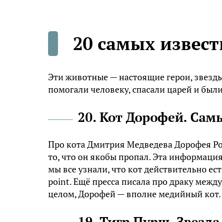
20 самых извес
Эти животные — настоящие герои, звезды
помогали человеку, спасали царей и бы
20. Кот Дорофей. Са
Про кота Дмитрия Медведева Дорофея Росс
то, что он якобы пропал. Эта информация
мы все узнали, что кот действительно ес
point. Ещё пресса писала про драку меж
целом, Дорофей — вполне медийный кот.
19. Тигр Пурш. Звезда