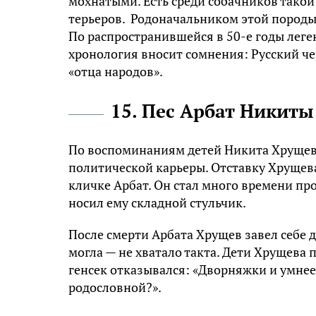
мохнатыми. Есть среди собачников такой
терьеров. Родоначальником этой породы
По распространившейся в 50-е годы леге
хронология вносит сомнения: Русский чер
«отца народов».
15. Пес Арбат Никит
По воспоминаниям детей Никита Хрущев
политической карьеры. Отставку Хрущева
кличке Арбат. Он стал много времени пр
носил ему складной стульчик.
После смерти Арбата Хрущев завел себе д
могла — не хватало такта. Дети Хрущева
генсек отказывался: «Дворняжки и умнее,
родословной?».