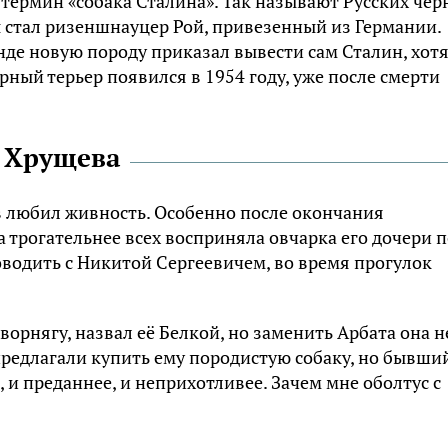
 термин «собака Сталина». Так называют Русских чер
 стал ризеншнауцер Рой, привезенный из Германии.
нде новую породу приказал вывести сам Сталин, хот
ный терьер появился в 1954 году, уже после смерти
ы Хрущева
 любил живность. Особенно после окончания
 трогательнее всех восприняла овчарка его дочери п
оводить с Никитой Сергеевичем, во время прогулок
ворнягу, назвал её Белкой, но заменить Арбата она н
 предлагали купить ему породистую собаку, но бывши
 и преданнее, и неприхотливее. Зачем мне оболтус с