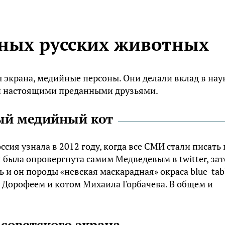
тных русских животных
 экрана, медийные персоны. Они делали вклад в наук
ли настоящими преданными друзьями.
мый медийный кот
ия узнала в 2012 году, когда все СМИ стали писать
 была опровергнута самим Медведевым в twitter, зат
ть и он породы «невская маскарадная» окраса blue-tab
ду Дорофеем и котом Михаила Горбачева. В общем и
 советского экрана