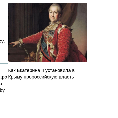
у,
Как Екатерина II установила в
 про
Крыму пророссийскую власть
о
by-