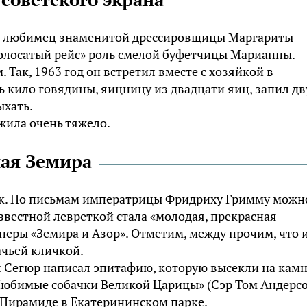
 и любимец знаменитой дрессировщицы Маргариты
Полосатый рейс» роль смелой буфетчицы Марианны.
Так, 1963 год он встретил вместе с хозяйкой в
ть кило говядины, яицницу из двадцати яиц, запил д
ыхать.
жила очень тяжело.
ная Земира
ток. По письмам императрицы Фридриху Гримму можн
звестной левреткой стала «молодая, прекрасная
оперы «Земира и Азор». Отметим, между прочим, что 
ачьей кличкой.
 Сегюр написал эпитафию, которую высекли на камн
«Любимые собачки Великой Царицы» (Сэр Том Андерсо
Пирамиде в Екатерининском парке.