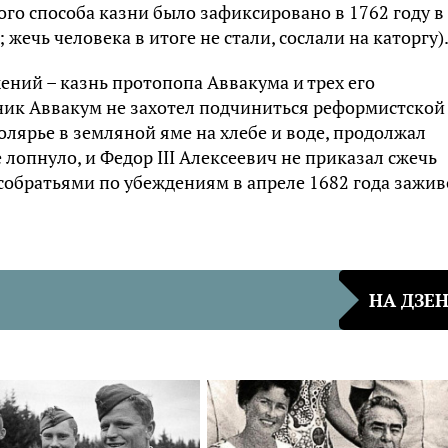
го способа казни было зафиксировано в 1762 году в
 жечь человека в итоге не стали, сослали на каторгу)
ний – казнь протопопа Аввакума и трех его
ик Аввакум не захотел подчиниться реформистской
олярье в земляной яме на хлебе и воде, продолжал
 лопнуло, и Федор III Алексеевич не приказал сжечь
собратьями по убеждениям в апреле 1682 года зажив
НА ДЗЕ