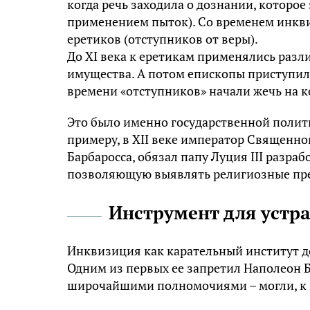
когда речь заходила о дознании, которое 
применением пыток). Со временем инкви
еретиков (отступников от веры).
До XI века к еретикам применялись раз
имущества. А потом епископы приступили
времени «отступников» начали жечь на к
Это было именно государственной полити
примеру, в XII веке император Священн
Барбаросса, обязал папу Луция III разра
позволяющую выявлять религиозные пр
Инструмент для устр
Инквизиция как карательный институт дей
Одним из первых ее запретил Наполеон 
широчайшими полномочиями – могли, к п