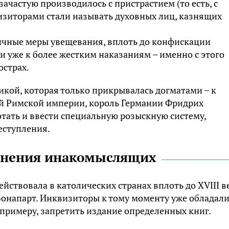
зачастую производилось с пристрастием (то есть, с
зиторами стали называть духовных лиц, казнящих
личные меры увещевания, вплоть до конфискации
 уже к более жестким наказаниям – именно с этого
острах.
кой, которая только прикрывалась догматами – к
ой Римской империи, король Германии Фридрих
ботать и ввести специальную розыскную систему,
еступления.
анения инакомыслящих
ствовала в католических странах вплоть до XVIII в
Бонапарт. Инквизиторы к тому моменту уже обладал
римеру, запретить издание определенных книг.