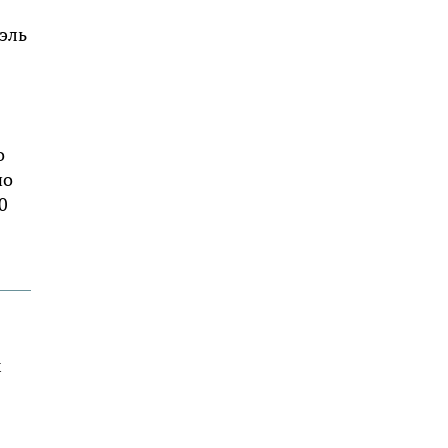
эль
о
но
0
х