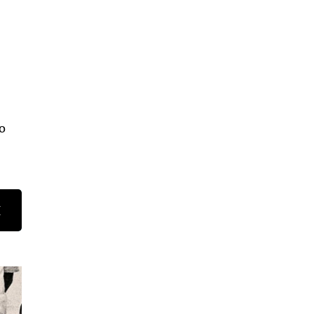
.
о
Н