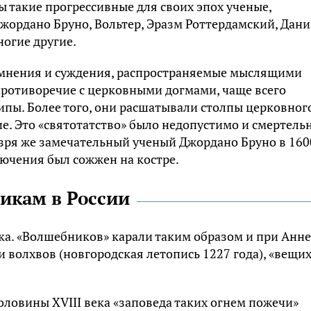
 такие прогрессивные для своих эпох ученые,
жордано Бруно, Вольтер, Эразм Роттердамский, Дани
ногие другие.
 мнения и суждения, распространяемые мыслящими
противоречие с церковными догмами, чаще всего
пы. Более того, они расшатывали столпы церковног
. Это «святотатство» было недопустимо и смертель
е зря же замечательный ученый Джордано Бруно в 160
ючения был сожжен на костре.
тикам в России
века. «Волшебников» карали таким образом и при Анне
и волхвов (новгородская летопись 1227 года), «вещи
оловины XVIII века «заповеда таких огнем пожечи»