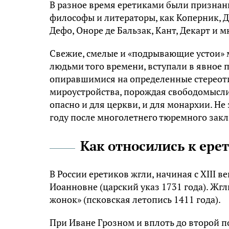
В разное время еретиками были признаны
философы и литераторы, как Коперник, Д
Дефо, Оноре де Бальзак, Кант, Декарт и м
Свежие, смелые и «подрывающие устои»
людьми того времени, вступали в явное 
опиравшимися на определенные стереоти
мироустройства, порождая свободомыслие
опасно и для церкви, и для монархии. Н
году после многолетнего тюремного закл
Как относились к ере
В России еретиков жгли, начиная с XIII 
Иоанновне (царский указ 1731 года). Жгл
жонок» (псковская летопись 1411 года).
При Иване Грозном и вплоть до второй п