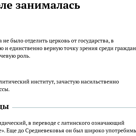
еле занималась
а не было отделить церковь от государства, в
 и единственно верную точку зрения среди граждан
чевую роль.
литический институт, зачастую насильственно
ссы.
цы
идический, в переводе с латинского означающий
ие». Еще до Средневековья он был широко употребим