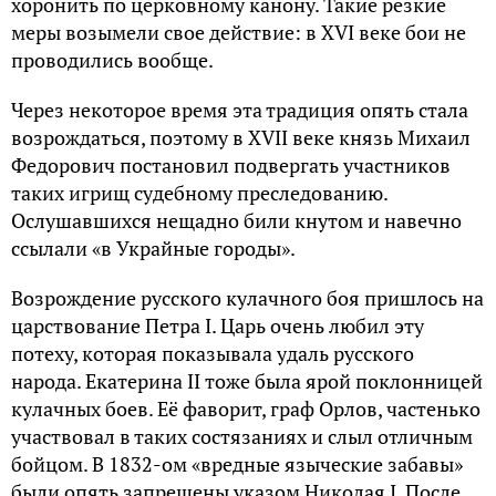
хоронить по церковному канону. Такие резкие
меры возымели свое действие: в
XVI
веке бои не
проводились вообще.
Через некоторое время эта традиция опять стала
возрождаться, поэтому в
XVII
веке князь Михаил
Федорович постановил подвергать участников
таких
игрищ
судебному преследованию.
Ослушавшихся нещадно били кнутом и навечно
ссылали «в
Украйные
городы».
Возрождение русского кулачного боя пришлось на
царствование Петра I. Царь очень любил эту
потеху, которая показывала удаль русского
народа. Екатерина II тоже была ярой поклонницей
кулачных боев. Её фаворит, граф Орлов, частенько
участвовал в таких состязаниях и слыл отличным
бойцом. В 1832-ом «вредные языческие забавы»
были опять запрещены указом Николая I. После