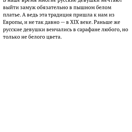
выйти замуж обязательно в пышном белом
платье. А ведь эта традиция пришла к нам из
Европы, и не так давно — в XIX веке. Раньше же
русские девушки венчались в сарафане любого, но
только не белого цвета.
Цвет чистоты и смерти
Во многих языческих цивилизациях белый цвет
символизировал смерть. В Индии, где большая
часть населения исповедует индуизм, белый
остается цветом траура. До сих пор индианки,
потерявшие близких, надевают белоснежное сари.
В культуре любой нации символизм цвета
одеяния человека всегда играл важную роль. Так