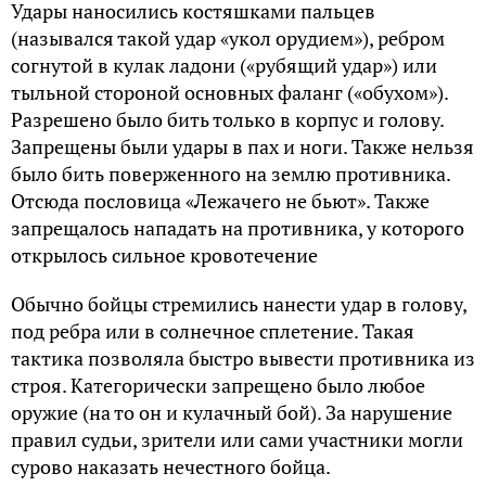
Удары наносились костяшками пальцев
(назывался такой удар «укол орудием»), ребром
согнутой в кулак ладони («рубящий удар») или
тыльной стороной основных фаланг («обухом»).
Разрешено было бить только в корпус и голову.
Запрещены были удары в пах и ноги. Также нельзя
было бить поверженного на землю противника.
Отсюда пословица «Лежачего не бьют». Также
запрещалось нападать на противника, у которого
открылось сильное кровотечение
Обычно бойцы стремились нанести удар в голову,
под ребра или в солнечное сплетение. Такая
тактика позволяла быстро вывести противника из
строя. Категорически запрещено было любое
оружие (на то он и кулачный бой). За нарушение
правил судьи, зрители или сами участники могли
сурово наказать нечестного бойца.